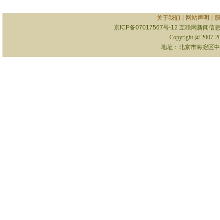
|
|
关于我们
网站声明
京ICP备07017567号-12
互联网新闻信息服
Copyright @ 2007-
地址：北京市海淀区中关村