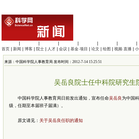
生命科学
|
医学科学
|
化学科学
|
工程材料
|
信息科学
|
地球科学
|
数理科学
|
首页
|
新闻
|
博客
|
院士
|
人才
|
会议
|
基金·项目
|
论文
|
绘图
|
视频·直播
|
小
来源：中国科学院人事教育局 发布时间：2012-7-14 15:25:51
吴岳良院士任中科院研究生
中国科学院人事教育局日前发出通知，宣布任命
吴岳良
为中国
级，任期至本届班子届满）。
原文请见：
关于吴岳良任职的通知