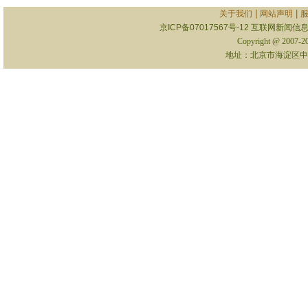
|
|
关于我们
网站声明
京ICP备07017567号-12
互联网新闻信息服
Copyright @ 2007-
地址：北京市海淀区中关村