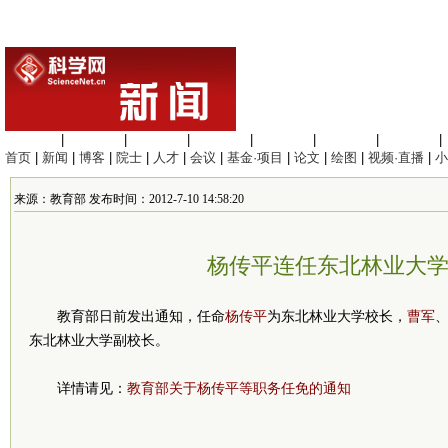
生命科学
|
医学科学
|
化学科学
|
工程材料
|
信息科学
|
地球科学
|
数理科学
|
首页
|
新闻
|
博客
|
院士
|
人才
|
会议
|
基金·项目
|
论文
|
绘图
|
视频·直播
|
小
来源：教育部 发布时间：2012-7-10 14:58:20
杨传平连任东北林业大
教育部日前发出通知，任命
杨传平
为东北林业大学校长，
曹军
东北林业大学副校长。
详情请见：
教育部关于杨传平等职务任免的通知