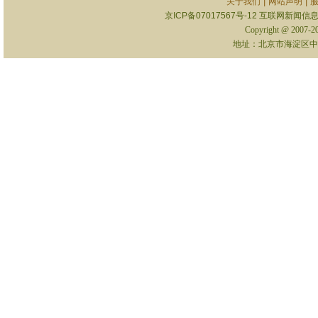
|
|
关于我们
网站声明
京ICP备07017567号-12
互联网新闻信息服
Copyright @ 2007-
地址：北京市海淀区中关村