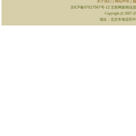
|
|
关于我们
网站声明
京ICP备07017567号-12
互联网新闻信息服
Copyright @ 2007-
地址：北京市海淀区中关村