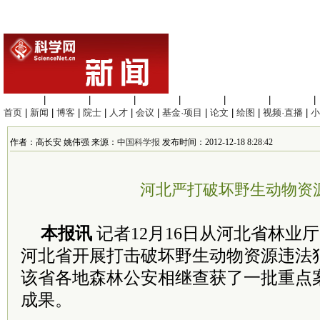
生命科学
|
医学科学
|
化学科学
|
工程材料
|
信息科学
|
地球科学
|
数理科学
|
首页
|
新闻
|
博客
|
院士
|
人才
|
会议
|
基金·项目
|
论文
|
绘图
|
视频·直播
|
小
作者：高长安 姚伟强 来源：
中国科学报
发布时间：2012-12-18 8:28:42
河北严打破坏野生动物资
本报讯
记者12月16日从河北省林业厅
河北省开展打击破坏野生动物资源违法
该省各地森林公安相继查获了一批重点
成果。