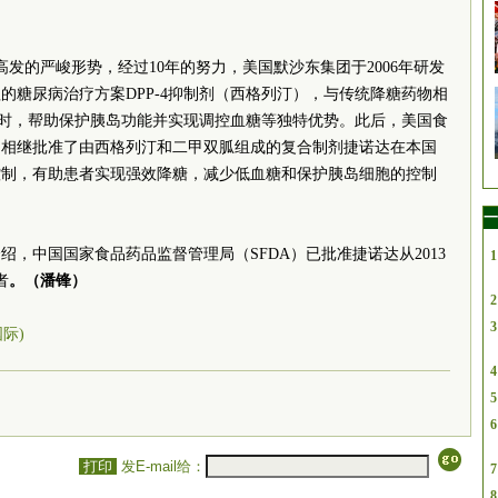
发的严峻形势，经过10年的努力，美国默沙东集团于2006年研发
的糖尿病治疗方案DPP-4抑制剂（西格列汀），与传统降糖药物相
的同时，帮助保护胰岛功能并实现调控血糖等独特优势。此后，美国食
国相继批准了由西格列汀和二甲双胍组成的复合制剂捷诺达在本国
控制，有助患者实现强效降糖，减少低血糖和保护胰岛细胞的控制
一
，中国国家食品药品监督管理局（SFDA）已批准捷诺达从2013
1
者
。（潘锋）
2
3
国际)
4
5
6
打印
发E-mail给：
7
8