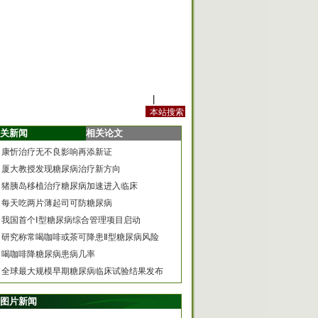
站内规定
|
手机版
关新闻
相关论文
康忻治疗无不良影响再添新证
厦大教授发现糖尿病治疗新方向
猪胰岛移植治疗糖尿病加速进入临床
每天吃两片薄起司可防糖尿病
我国首个Ⅰ型糖尿病综合管理项目启动
研究称常喝咖啡或茶可降患Ⅱ型糖尿病风险
喝咖啡降糖尿病患病几率
全球最大规模早期糖尿病临床试验结果发布
图片新闻