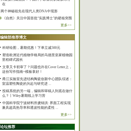
在
两个神秘祖先在现代人类DNA中现形
0
《自然》关注中国首批“实践博士”的硬核突围
更多>>
编辑部推荐博文
科研绘图，暑期优惠！下单立减500元
塑造欧洲近代植物学格局的马德里皇家植物园
里程碑式园长
文章又卡初审了？问题也许在Cover Letter上，
这份写作指南+模板拿好！
甬江实验室先进结构陶瓷创新中心团队综述：
室温塑性陶瓷的兴起与研究进 ...
投稿系统的另一端，编辑和审稿人到底在做什
么？丨Wiley暑期线上学习营
中国科学院宁波材料所虞锦洪: 界面工程实现
兼具超高热导率和透波性能的柔性 ...
更多>>
论坛推荐