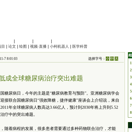
信息科学
|
地球科学
|
数理科学
|
管理综合
项目
|
论文
|
绘图
|
视频·直播
|
小柯机器人
|
医学科普
相
7 8:01:03
选择字号：
小
中
大
1
2
低成全球糖尿病治疗突出难题
3
4
5
联合国糖尿病日，今年的主题是“糖尿病教育与预防”。亚洲糖尿病学会
6
迎接联合国糖尿病日“强效降糖，捷伴健康”座谈会上介绍说，来自
7
1年全球糖尿病人数高达3.66亿人，预计到2030年将上升到5.52
8
病治疗中的突出难题。
病，随着病程的发展，很多患者需要通过多种药物联合治疗，才能