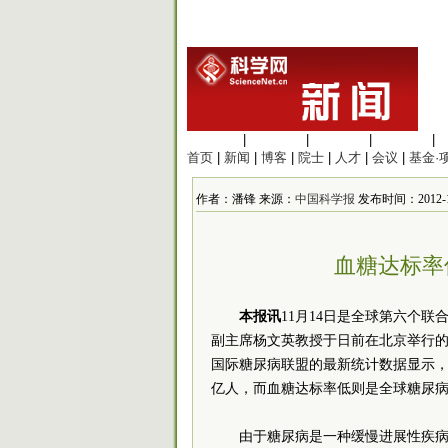
生命科学
|
医学科学
|
化学科学
|
工程材料
|
首页
|
新闻
|
博客
|
院士
|
人才
|
会议
|
基金·
作者：潘锋 来源：
中国科学报
发布时间：2012-11-
血糖达标率
本报讯
11月14日是全球第六个
副主席杨文英教授于日前在北京举行的
国际糖尿病联盟的最新统计数据显示，201
亿人，而血糖达标率低则是全球糖尿
由于糖尿病是一种缓慢进展性疾