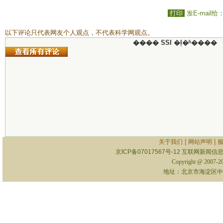
打印
发E-mail给
以下评论只代表网友个人观点，不代表科学网观点。
���� SSI �ļ�ʱ����
|
|
关于我们
网站声明
京ICP备07017567号-12
互联网新闻信息服
Copyright @ 2007-
地址：北京市海淀区中关村