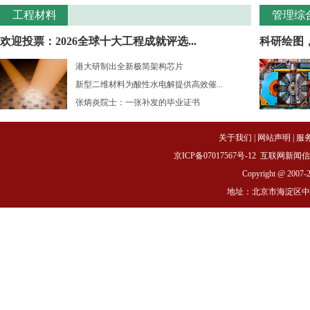
工程材料
管理综
欢迎投票：2026全球十大工程成就评选...
科研绘图
港大研制出全新极简架构芯片
新型二维材料为酸性水电解提供高效催...
张炳炎院士：一张补发的毕业证书
关于我们
|
网站声明
|
服
京ICP备07017567号-12
互联网新闻信息服务
Copyright @ 2007-
地址：北京市海淀区中关村