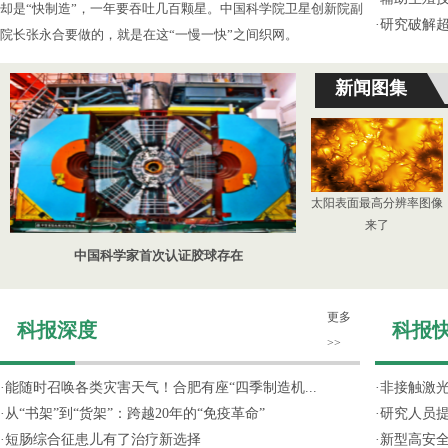
却是“快制造”，一年要吞吐几百颗星。中国科学院卫星创新院副
·
研究破解超
院长张永合要做的，就是在这“一慢一快”之间织网。
新闻图集
太阳表面最高分辨率图像
来了
中国科学家首次认证胶球存在
更多
科报深度
科报
>>
·
能随时召唤各类灾害天气！合肥有座“四季制造机...
·
非接触激光
·
从“书架”到“货架”：跨越20年的“免疫革命”
·
研究人员提
·
短肠综合征患儿有了治疗新选择
·
新型高安全