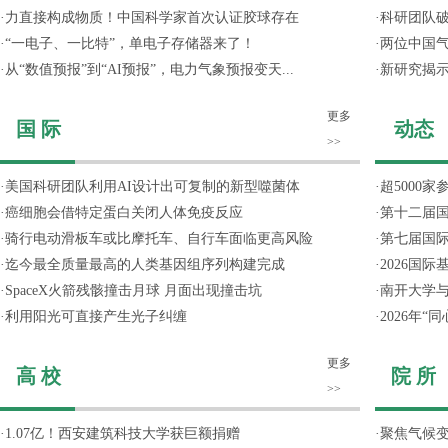
·
力直接构成物质！中国科学家首次认证胶球存在
·
科研团队破
·
“一电子、一比特”，单电子存储器来了！
·
两位中国气
·
从“数值预报”到“AI预报”，电力气象预报变天...
·
新研究揭
更多
国 际
动态
>>
·
美国科研团队利用AI设计出可复制的新型噬菌体
·
超5000
·
癌细胞会借特定蛋白关闭人体免疫反应
·
第十二届
·
骑行电动滑板车或比摩托车、自行车面临更高风险
·
第七届国
·
迄今最全质量最高的人类基因组序列构建完成
·
2026国
·
SpaceX火箭残骸撞击月球 月面出现撞击坑
·
南开大学
·
利用阳光可直接产生光子纠缠
·
2026年
更多
高 校
院 所
>>
·
1.07亿！西安建筑科技大学获巨额捐赠
·
聚焦气候变