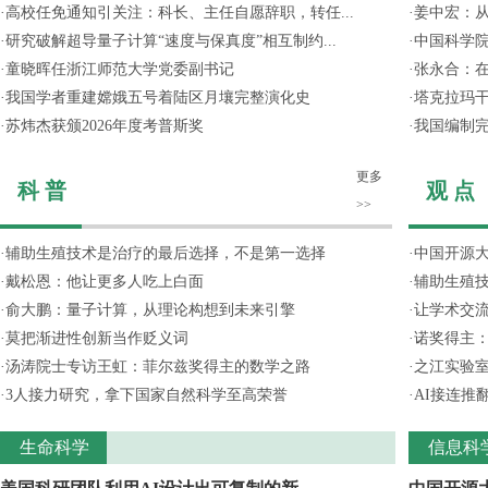
·
高校任免通知引关注：科长、主任自愿辞职，转任...
·
姜中宏：从
·
研究破解超导量子计算“速度与保真度”相互制约...
·
中国科学院
·
童晓晖任浙江师范大学党委副书记
·
张永合：在
·
我国学者重建嫦娥五号着陆区月壤完整演化史
·
塔克拉玛
·
苏炜杰获颁2026年度考普斯奖
·
我国编制完
更多
科 普
观 点
>>
·
辅助生殖技术是治疗的最后选择，不是第一选择
·
中国开源大
·
戴松恩：他让更多人吃上白面
·
辅助生殖
·
俞大鹏：量子计算，从理论构想到未来引擎
·
让学术交流
·
莫把渐进性创新当作贬义词
·
诺奖得主
·
汤涛院士专访王虹：菲尔兹奖得主的数学之路
·
之江实验
·
3人接力研究，拿下国家自然科学至高荣誉
·
AI接连推
生命科学
信息科