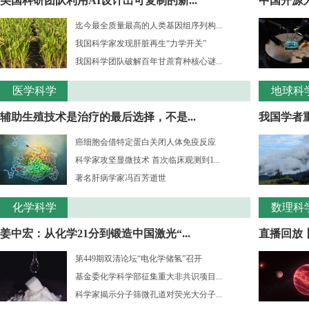
美国科研团队利用AI设计出可复制的新...
中国开源大
迄今最全质量最高的人类基因组序列构...
我国科学家发现肝脏再生“力学开关”
我国科学团队破解百年甘蔗育种核心谜...
医学科学
地球科
辅助生殖技术是治疗的最后选择，不是...
我国学者重
癌细胞会借特定蛋白关闭人体免疫反应
科学家攻坚显微技术 首次临床观测到1...
著名肝病学家冯百芳逝世
化学科学
数理科
姜中宏：从化学21分到锻造中国激光“...
直播回放丨
第449期双清论坛“电化学储氢”召开
基金委化学科学部征集重大非共识项目...
科学家揭示分子筛微孔道对荧光大分子...