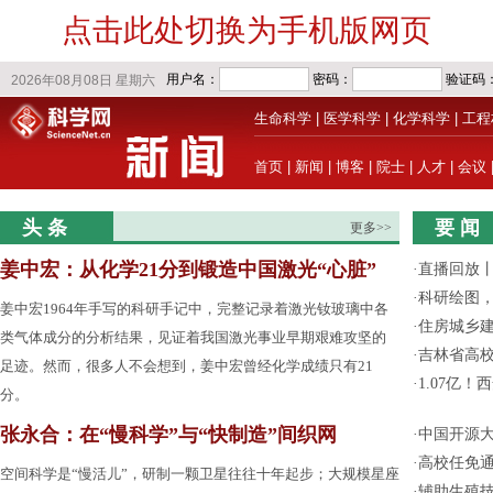
点击此处切换为手机版网页
生命科学
|
医学科学
|
化学科学
|
工程
首页
|
新闻
|
博客
|
院士
|
人才
|
会议
头 条
要 闻
更多>>
姜中宏：从化学21分到锻造中国激光“心脏”
·
直播回放
·
科研绘图，
姜中宏1964年手写的科研手记中，完整记录着激光钕玻璃中各
·
住房城乡
类气体成分的分析结果，见证着我国激光事业早期艰难攻坚的
·
吉林省高
足迹。然而，很多人不会想到，姜中宏曾经化学成绩只有21
·
1.07亿
分。
张永合：在“慢科学”与“快制造”间织网
·
中国开源大
·
高校任免通
空间科学是“慢活儿”，研制一颗卫星往往十年起步；大规模星座
·
辅助生殖