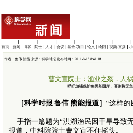
生命科学
|
医学科学
|
化学科学
|
工程材料
|
信息科学
|
地球科学
|
数理科学
|
首页
|
新闻
|
博客
|
院士
|
人才
|
会议
|
基金·项目
|
论文
|
绘图
|
视频·直播
|
小
作者：鲁伟 熊能 来源：
科学时报
发布时间：2011-8-15 8:41:18
曹文宣院士：渔业之殇，人
呼吁加强保护鱼类基因库，否则将无鱼
［科学时报 鲁伟 熊能报道］
“这样的
手指一篇题为“洪湖渔民因干旱导致无
报道，中科院院士曹文宣不住摇头。