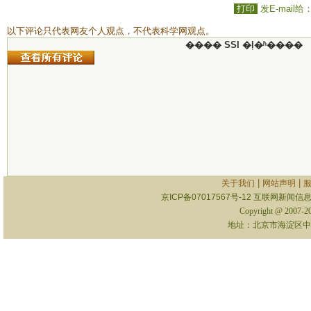
打印
发E-mail给
以下评论只代表网友个人观点，不代表科学网观点。
���� SSI �ļ�ʱ����
|
|
关于我们
网站声明
京ICP备07017567号-12
互联网新闻信息服
Copyright @ 2007-
地址：北京市海淀区中关村