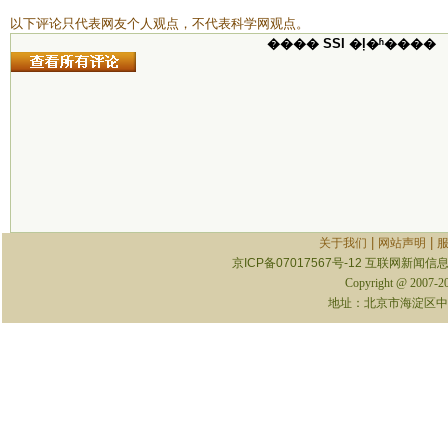
以下评论只代表网友个人观点，不代表科学网观点。
���� SSI �ļ�ʱ����
|
|
关于我们
网站声明
京ICP备07017567号-12
互联网新闻信息服
Copyright @ 2007-
地址：北京市海淀区中关村