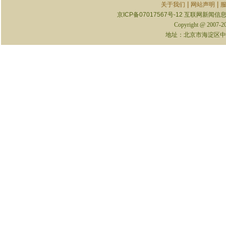
|
|
关于我们
网站声明
京ICP备07017567号-12
互联网新闻信息服
Copyright @ 2007-
地址：北京市海淀区中关村