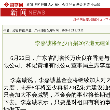
新闻
博客
群组
人才
招生
会议
论文
基金
科普
小白鼠
科学网首页
>
新闻中心
>正
作者：吴哲 符信 来源：广州日报 发布时间：2009-6-23 9:43:51
李嘉诚将至少再捐20亿港元建
6月22日，广东省副省长万庆良在香港与
限公司、和记黄埔有限公司董事局主席李
李嘉诚说，李嘉诚基金会将继续加大对
力度，未来8年将至少再捐20亿港元建设
只会加大不会减弱，基金会的事业将长期
下去。李嘉诚表示，只要是对祖国有利的
地做下去。