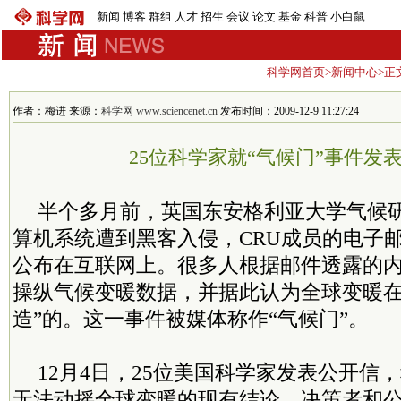
新闻
博客
群组
人才
招生
会议
论文
基金
科普
小白鼠
科学网首页
>
新闻中心
>正
作者：梅进 来源：
科学网 www.sciencenet.cn
发布时间：2009-12-9 11:27:24
25位科学家就“气候门”事件发
半个多月前，英国东安格利亚大学气候研究
算机系统遭到黑客入侵，CRU成员的电子
公布在互联网上。很多人根据邮件透露的
操纵气候变暖数据，并据此认为全球变暖在
造”的。这一事件被媒体称作“气候门”。
12月4日，25位美国科学家发表公开信
无法动摇全球变暖的现有结论，决策者和