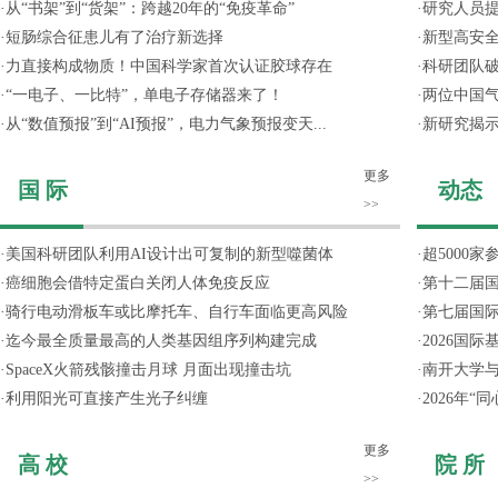
·
从“书架”到“货架”：跨越20年的“免疫革命”
·
研究人员提
·
短肠综合征患儿有了治疗新选择
·
新型高安全
·
力直接构成物质！中国科学家首次认证胶球存在
·
科研团队破
·
“一电子、一比特”，单电子存储器来了！
·
两位中国气
·
从“数值预报”到“AI预报”，电力气象预报变天...
·
新研究揭
更多
国 际
动态
>>
·
美国科研团队利用AI设计出可复制的新型噬菌体
·
超5000
·
癌细胞会借特定蛋白关闭人体免疫反应
·
第十二届
·
骑行电动滑板车或比摩托车、自行车面临更高风险
·
第七届国
·
迄今最全质量最高的人类基因组序列构建完成
·
2026国
·
SpaceX火箭残骸撞击月球 月面出现撞击坑
·
南开大学
·
利用阳光可直接产生光子纠缠
·
2026年
更多
高 校
院 所
>>