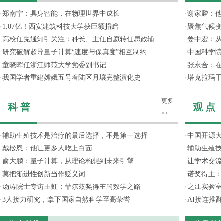
·
郑南宁：具身智能，在物理世界中成长
·
谢家麟：他
·
1.07亿！西安建筑科技大学获巨额捐赠
·
聚焦气候变
·
高校任免通知引关注：科长、主任自愿转任思政辅...
·
姜中宏：从
·
研究破解超导量子计算“速度与保真度”相互制约...
·
中国科学院
·
童晓晖任浙江师范大学党委副书记
·
张永合：在
·
我国学者重建嫦娥五号着陆区月壤完整演化史
·
塔克拉玛
更多
科 普
观 点
>>
·
辅助生殖技术是治疗的最后选择，不是第一选择
·
中国开源大
·
戴松恩：他让更多人吃上白面
·
辅助生殖
·
俞大鹏：量子计算，从理论构想到未来引擎
·
让学术交流
·
莫把渐进性创新当作贬义词
·
诺奖得主
·
汤涛院士专访王虹：菲尔兹奖得主的数学之路
·
之江实验
·
3人接力研究，拿下国家自然科学至高荣誉
·
AI接连推