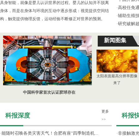
具身智能，就像是婴儿认识世界的过程。婴儿的认知并不脱离
·
高校任免通
身体，而是在身体与环境的互动中逐步形成：视觉提供空间结
·
辅助生殖
构，触觉提供物理反馈，运动经验不断修正对世界的预测。
·
研究破解超
新闻图集
太阳表面最高分辨率图像
来了
中国科学家首次认证胶球存在
更多
科报深度
科报
>>
·
能随时召唤各类灾害天气！合肥有座“四季制造机...
·
非接触激光