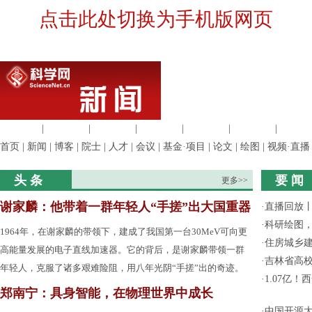
点击此处切换为手机版网页
生命科学
|
医学科学
|
化学科学
|
工程材料
|
信息科学
|
地球科学
|
数理科
首页
|
新闻
|
博客
|
院士
|
人才
|
会议
|
基金·项目
|
论文
|
绘图
|
视频·直播
头 条
要 闻
更多>>
谢家麟：他带着一群年轻人“手搓”出大国重器
·
直播回放
·
科研绘图，
1964年，在谢家麟的带领下，建成了我国第一台30MeV可向更
·
住房城乡
高能量发展的电子直线加速器。它的背后，是谢家麟带领一群
·
吉林省高
年轻人，克服了诸多艰难险阻，用八年光阴“手搓”出的奇迹。
·
1.07亿
郑南宁：具身智能，在物理世界中成长
·
中国开源大