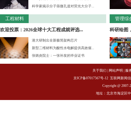
科学家揭示分子筛微孔道对荧光大分子...
工程材料
管理综
欢迎投票：2026全球十大工程成就评选...
科研绘图
港大研制出全新极简架构芯片
新型二维材料为酸性水电解提供高效催...
张炳炎院士：一张补发的毕业证书
关于我们
|
网站声明
|
服
京ICP备07017567号-12
互联网新闻信息服务
Copyright @ 2007-
地址：北京市海淀区中关村