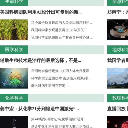
生命科学
信息科
美国科研团队利用AI设计出可复制的新...
郑南宁：
迄今最全质量最高的人类基因组序列构...
我国科学家发现肝脏再生“力学开关”
我国科学团队破解百年甘蔗育种核心谜...
医学科学
地球科
辅助生殖技术是治疗的最后选择，不是...
我国学者重
癌细胞会借特定蛋白关闭人体免疫反应
科学家攻坚显微技术 首次临床观测到1...
著名肝病学家冯百芳逝世
化学科学
数理科
姜中宏：从化学21分到锻造中国激光“...
直播回放丨
第449期双清论坛“电化学储氢”召开
基金委化学科学部征集重大非共识项目...