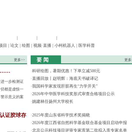
信息科学
|
地球科学
|
数理科学
|
管理综合
项目
|
论文
|
绘图
|
视频·直播
|
小柯机器人
|
医学科普
要 闻
更多>>
更多
果……
·
科研绘图，暑期优惠！下单立减500元
·
直播回放丨赵明辉：海底天书破译记
过进一步检测证
·
我国科学家发现肝脏再生“力学开关”
一切都是虚惊一
·
2026年中华医学科技奖形式审查合格项目公示
具警示意义的案
·
姚建林任扬州大学校长
认证胶球存
·
2025年度山东省科学技术奖揭晓
·
2026年度江西省自然科学基金联合基金项目启动申报
·
北京公示科技项目评审专家库第二批拟入库专家名单