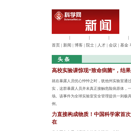
生命科学
|
医学科学
|
化学科学
|
工程材料
|
首页
|
新闻
|
博客
|
院士
|
人才
|
会议
|
基金·
头 条
高校实验课惊现“致命病菌”，结
就在暴露人员忧心忡忡之时，犹他州实验室通
实，这群暴露人员并未真正接触危险病原体，
场。该事件为全球实验室安全管理提供一则极
例。
力直接构成物质！中国科学家首次
在