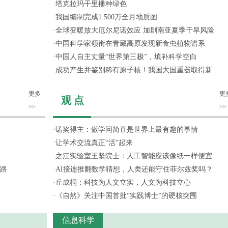
·
塔克拉玛干里播种绿色
·
我国编制完成1:500万全月地质图
·
全球变暖放大厄尔尼诺效应 加剧南亚夏季干旱风险
·
中国科学家领衔在青藏高原发现新食虫植物谱系
·
中国人自主丈量“世界第三极”，填补科学空白
·
成功产生并鉴别稀有原子核！我国大国重器取得新...
更多
更
观 点
>>
>>
·
诺奖得主：做学问简直是世界上最有趣的事情
·
让学术交流真正“活”起来
·
之江实验室王坚院士：人工智能应该像纸一样便宜
路
·
AI接连推翻数学猜想，人类还能守住菲尔兹奖吗？
·
丘成桐：科技为人文立实，人文为科技立心
·
《自然》关注中国首批“实践博士”的硬核突围
信息科学