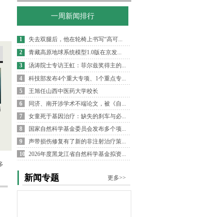
一周新闻排行
1
失去双腿后，他在轮椅上书写“高可...
2
青藏高原地球系统模型1.0版在京发...
3
汤涛院士专访王虹：菲尔兹奖得主的...
4
科技部发布4个重大专项、1个重点专...
5
王旭任山西中医药大学校长
6
同济、南开涉学术不端论文，被《自...
病
7
女童死于基因治疗：缺失的刹车与必...
8
国家自然科学基金委员会发布多个项...
9
声带损伤修复有了新的非注射治疗策...
10
2026年度黑龙江省自然科学基金拟资...
多
新闻专题
更多>>