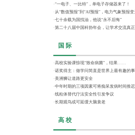
·
“一电子、一比特”，单电子存储器来了！
·
从“数值预报”到“AI预报”，电力气象预报变天
·
七十余载为国找油，他说“永不后悔”
·
第二十八届中国科协年会，让学术交流真正“活
国 际
·
高校实验课惊现“致命病菌”，结果……
·
诺奖得主：做学问简直是世界上最有趣的事
·
美洲狮让道路更安全
·
中年时期的三项因素可将痴呆发病时间推迟
·
线粒体替代疗法安全性引发争议
·
长期观鸟或可延缓大脑衰老
高 校