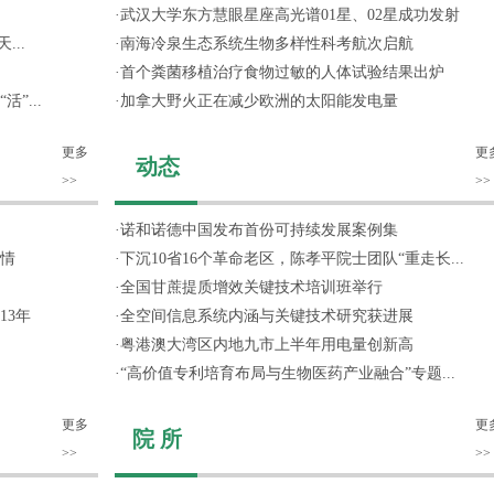
·
武汉大学东方慧眼星座高光谱01星、02星成功发射
...
·
南海冷泉生态系统生物多样性科考航次启航
·
首个粪菌移植治疗食物过敏的人体试验结果出炉
”...
·
加拿大野火正在减少欧洲的太阳能发电量
更多
更
动态
>>
>>
·
诺和诺德中国发布首份可持续发展案例集
情
·
下沉10省16个革命老区，陈孝平院士团队“重走长...
·
全国甘蔗提质增效关键技术培训班举行
13年
·
全空间信息系统内涵与关键技术研究获进展
·
粤港澳大湾区内地九市上半年用电量创新高
·
“高价值专利培育布局与生物医药产业融合”专题...
更多
更
院 所
>>
>>