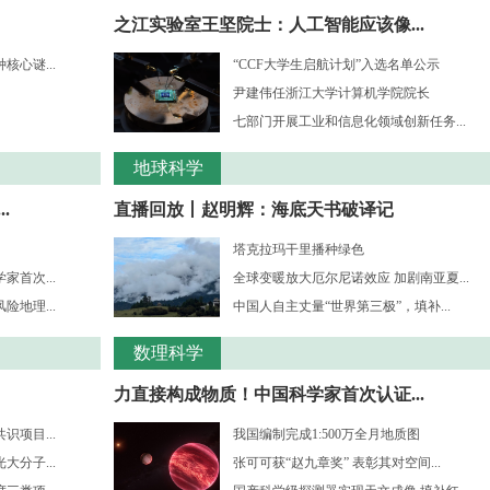
之江实验室王坚院士：人工智能应该像...
心谜...
“CCF大学生启航计划”入选名单公示
尹建伟任浙江大学计算机学院院长
七部门开展工业和信息化领域创新任务...
地球科学
.
直播回放丨赵明辉：海底天书破译记
塔克拉玛干里播种绿色
首次...
全球变暖放大厄尔尼诺效应 加剧南亚夏...
地理...
中国人自主丈量“世界第三极”，填补...
数理科学
力直接构成物质！中国科学家首次认证...
项目...
我国编制完成1:500万全月地质图
分子...
张可可获“赵九章奖” 表彰其对空间...