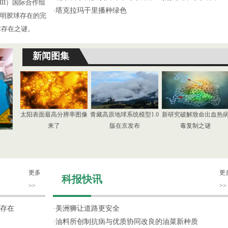
III）国际合作组
·
塔克拉玛干里播种绿色
了证明胶球存在的完
球存在之谜。
新闻图集
太阳表面最高分辨率图像
青藏高原地球系统模型1.0
新研究破解致命出血热
来了
版在京发布
毒复制之谜
更多
更
科报快讯
>>
>>
存在
·
美洲狮让道路更安全
·
油料所创制抗病与优质协同改良的油菜新种质