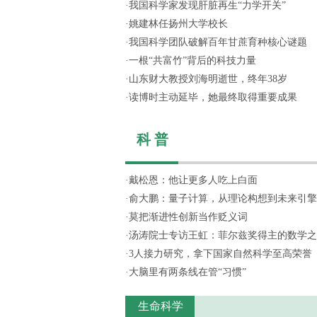
·
我国科学家发现肝脏再生“力学开关”
·
姚建林任扬州大学校长
·
我国科学团队破解百年甘蔗育种核心谜题
·
一根“共富竹”背后的科技力量
·
山东财大教授刘海明逝世，终年38岁
·
读博时主动延毕，她最终取得重要成果
科 普
·
戴松恩：他让更多人吃上白面
·
俞大鹏：量子计算，从理论构想到未来引擎
·
莫把渐进性创新当作贬义词
·
汤涛院士专访王虹：菲尔兹奖得主的数学之
·
3人接力研究，拿下国家自然科学至高荣誉
·
大脑里有两条线在管“习惯”
生命科学