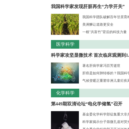
我国科学家发现肝脏再生“力学开关”
我国科学团队破解百年甘蔗育种核
美洲狮让道路更安全
一根“共富竹”背后的科技力量
医学科学
科学家攻坚显微技术 首次临床观测到1..
著名肝病学家冯百芳逝世
肝癌是如何肺转移的？我国科学家
气候变暖正重塑非洲儿童疟疾风险
化学科学
第449期双清论坛“电化学储氢”召开
基金委化学科学部征集重大非共识
科学家揭示分子筛微孔道对荧光大