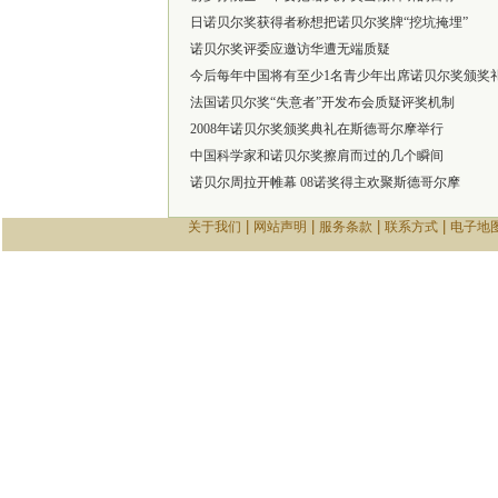
日诺贝尔奖获得者称想把诺贝尔奖牌“挖坑掩埋”
诺贝尔奖评委应邀访华遭无端质疑
今后每年中国将有至少1名青少年出席诺贝尔奖颁奖
法国诺贝尔奖“失意者”开发布会质疑评奖机制
2008年诺贝尔奖颁奖典礼在斯德哥尔摩举行
中国科学家和诺贝尔奖擦肩而过的几个瞬间
诺贝尔周拉开帷幕 08诺奖得主欢聚斯德哥尔摩
|
|
|
|
关于我们
网站声明
服务条款
联系方式
电子地