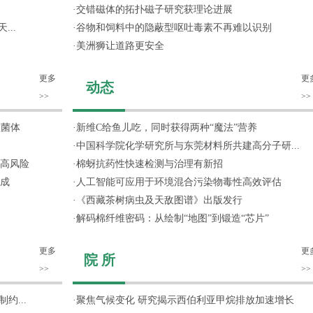
·
交错磁体的拓扑磁子研究获理论进展
...
·
谷物和饲料中的隐蔽型呕吐毒素不再难以识别
·
美洲狮让道路更安全
更多
更
动态
>>
>>
噬菌体
·
新维C给鱼儿吃，同时获得两种“魔法”营养
·
中国科学院化学研究所与东莞材料所共建高分子研...
高风险
·
棉蚜抗药性快速检测与治理有新招
成
·
人工智能可应用于环境混合污染物毒性高效评估
·
《西藏茶树病虫及天敌图谱》出版发行
·
解码棉纤维密码：从绘制“地图”到锻造“芯片”
更多
更
院 所
>>
>>
约...
·
聚焦气候变化 研究揭示西伯利亚甲烷排放加速增长