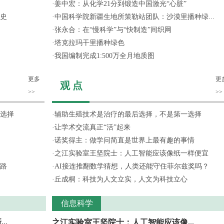
·
姜中宏：从化学21分到锻造中国激光“心脏”
史
·
中国科学院新疆生地所策勒站团队：沙漠里播种绿...
·
张永合：在“慢科学”与“快制造”间织网
·
塔克拉玛干里播种绿色
·
我国编制完成1:500万全月地质图
更多
更
观 点
>>
>>
选择
·
辅助生殖技术是治疗的最后选择，不是第一选择
·
让学术交流真正“活”起来
·
诺奖得主：做学问简直是世界上最有趣的事情
·
之江实验室王坚院士：人工智能应该像纸一样便宜
路
·
AI接连推翻数学猜想，人类还能守住菲尔兹奖吗？
·
丘成桐：科技为人文立实，人文为科技立心
信息科学
..
之江实验室王坚院士：人工智能应该像...