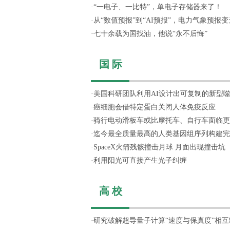
·
“一电子、一比特”，单电子存储器来了！
·
从“数值预报”到“AI预报”，电力气象预报变天
·
七十余载为国找油，他说“永不后悔”
国 际
·
美国科研团队利用AI设计出可复制的新型
·
癌细胞会借特定蛋白关闭人体免疫反应
·
骑行电动滑板车或比摩托车、自行车面临更
·
迄今最全质量最高的人类基因组序列构建完
·
SpaceX火箭残骸撞击月球 月面出现撞击坑
·
利用阳光可直接产生光子纠缠
高 校
·
研究破解超导量子计算“速度与保真度”相互制