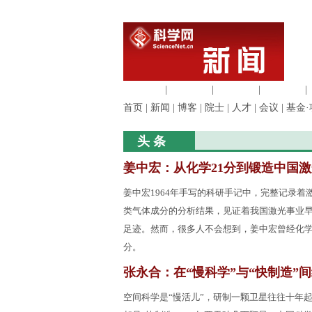
生命科学
|
医学科学
|
化学科学
|
工程材料
|
首页
|
新闻
|
博客
|
院士
|
人才
|
会议
|
基金·
头 条
姜中宏：从化学21分到锻造中国激
姜中宏1964年手写的科研手记中，完整记录着
类气体成分的分析结果，见证着我国激光事业
足迹。然而，很多人不会想到，姜中宏曾经化学
分。
张永合：在“慢科学”与“快制造”
空间科学是“慢活儿”，研制一颗卫星往往十年