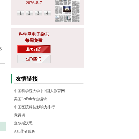
2026-8-7
1
2
3
4
科学网电子杂志
每周免费
多
友情链接
中国科学院大学
|
中国人教育网
美国LetPub专业编辑
中国医院科技影响力排行
意得辑
查尔斯沃思
AJE作者服务