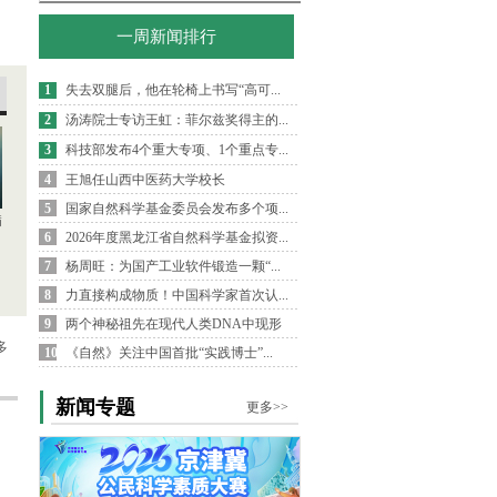
一周新闻排行
1
失去双腿后，他在轮椅上书写“高可...
2
汤涛院士专访王虹：菲尔兹奖得主的...
3
科技部发布4个重大专项、1个重点专...
4
王旭任山西中医药大学校长
5
国家自然科学基金委员会发布多个项...
病
6
2026年度黑龙江省自然科学基金拟资...
7
杨周旺：为国产工业软件锻造一颗“...
8
力直接构成物质！中国科学家首次认...
9
两个神秘祖先在现代人类DNA中现形
多
10
《自然》关注中国首批“实践博士”...
新闻专题
更多>>