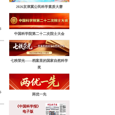
2026京津冀公民科学素质大赛
多
中国科学院第二十二次院士大会
七秩荣光——档案里的国家自然科学
奖
多
两优一先
《中国科学报》
电子版