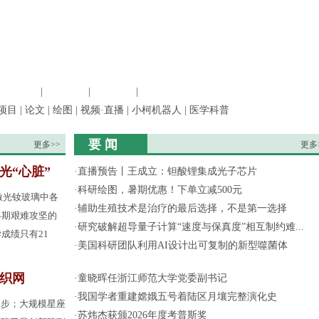
信息科学
|
地球科学
|
数理科学
|
管理综合
项目
|
论文
|
绘图
|
视频·直播
|
小柯机器人
|
医学科普
要 闻
更多>>
更多
光“心脏”
·
直播预告丨王成立：钽酸锂集成光子芯片
·
科研绘图，暑期优惠！下单立减500元
激光钕玻璃中各
·
辅助生殖技术是治疗的最后选择，不是第一选择
早期艰难攻坚的
·
研究破解超导量子计算“速度与保真度”相互制约难...
成绩只有21
·
美国科研团队利用AI设计出可复制的新型噬菌体
间织网
·
童晓晖任浙江师范大学党委副书记
·
我国学者重建嫦娥五号着陆区月壤完整演化史
起步；大规模星座
·
苏炜杰获颁2026年度考普斯奖