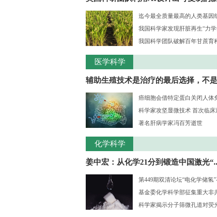
迄今最全质量最高的人类基因组序
我国科学家发现肝脏再生“力学
我国科学团队破解百年甘蔗育种核
医学科学
辅助生殖技术是治疗的最后选择，不是..
癌细胞会借特定蛋白关闭人体
科学家攻坚显微技术 首次临床观测
著名肝病学家冯百芳逝世
化学科学
姜中宏：从化学21分到锻造中国激光“..
第449期双清论坛“电化学储氢
基金委化学科学部征集重大非共识
科学家揭示分子筛微孔道对荧光大