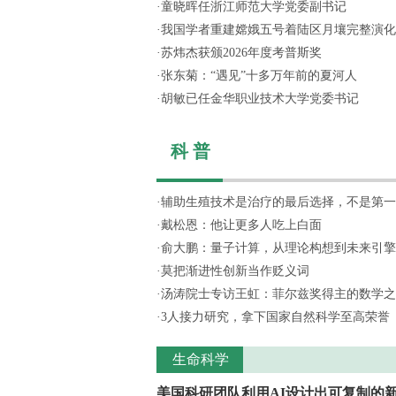
·
童晓晖任浙江师范大学党委副书记
·
我国学者重建嫦娥五号着陆区月壤完整演化
·
苏炜杰获颁2026年度考普斯奖
·
张东菊：“遇见”十多万年前的夏河人
·
胡敏已任金华职业技术大学党委书记
科 普
·
辅助生殖技术是治疗的最后选择，不是第一
·
戴松恩：他让更多人吃上白面
·
俞大鹏：量子计算，从理论构想到未来引擎
·
莫把渐进性创新当作贬义词
·
汤涛院士专访王虹：菲尔兹奖得主的数学之
·
3人接力研究，拿下国家自然科学至高荣誉
生命科学
美国科研团队利用AI设计出可复制的新.