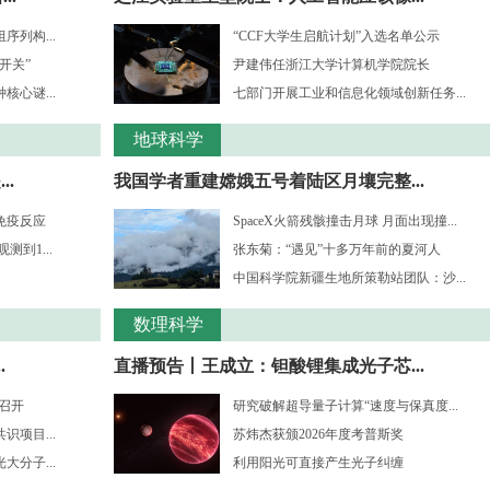
列构...
“CCF大学生启航计划”入选名单公示
开关”
尹建伟任浙江大学计算机学院院长
心谜...
七部门开展工业和信息化领域创新任务...
地球科学
.
我国学者重建嫦娥五号着陆区月壤完整...
免疫反应
SpaceX火箭残骸撞击月球 月面出现撞...
到1...
张东菊：“遇见”十多万年前的夏河人
中国科学院新疆生地所策勒站团队：沙...
数理科学
.
直播预告丨王成立：钽酸锂集成光子芯...
”召开
研究破解超导量子计算“速度与保真度...
项目...
苏炜杰获颁2026年度考普斯奖
分子...
利用阳光可直接产生光子纠缠