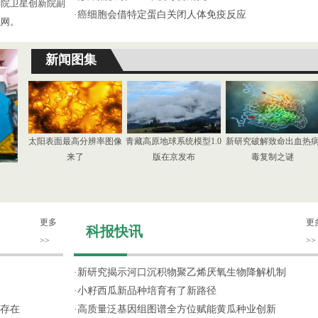
学院卫星创新院副
·
癌细胞会借特定蛋白关闭人体免疫反应
织网。
新闻图集
太阳表面最高分辨率图像
青藏高原地球系统模型1.0
新研究破解致命出血热
来了
版在京发布
毒复制之谜
更多
更
科报快讯
>>
>>
·
新研究揭示河口沉积物聚乙烯厌氧生物降解机制
·
小籽西瓜新品种培育有了新路径
存在
·
高质量泛基因组图谱全方位赋能黄瓜种业创新