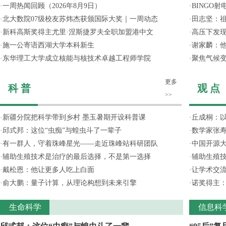
·
一周热闻回顾（2026年8月9日）
·
BINGO
·
北大数院07级校友苏炜杰获颁国际大奖｜一周动态
·
田志坚：
·
新科高斯奖得主尤里·涅斯捷罗夫全职加盟港中文
·
高压下发
·
施一公寄语西湖大学本科新生
·
谢家麟：他
·
东华理工大学成立核能与核技术卓越工程师学院
·
聚焦气候变
更多
科 普
观 点
>>
·
新疆分院把科学带到乡村 墨玉暑期开设科普课
·
丘成桐：以
·
邱式邦：这位“虫痴”与蝗虫斗了一辈子
·
数学家张寿
·
有一群人，守着珠峰星光——走近珠峰站科研团队
·
中国开源大
·
辅助生殖技术是治疗的最后选择，不是第一选择
·
辅助生殖
·
戴松恩：他让更多人吃上白面
·
让学术交流
·
俞大鹏：量子计算，从理论构想到未来引擎
·
诺奖得主
生命科学
信息科