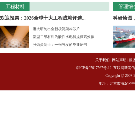
工程材料
管理综
欢迎投票：2026全球十大工程成就评选...
科研绘图
港大研制出全新极简架构芯片
新型二维材料为酸性水电解提供高效催...
张炳炎院士：一张补发的毕业证书
关于我们
|
网站声明
|
服
京ICP备07017567号-12
互联网新闻信息服务
Copyright @ 2007-
地址：北京市海淀区中关村