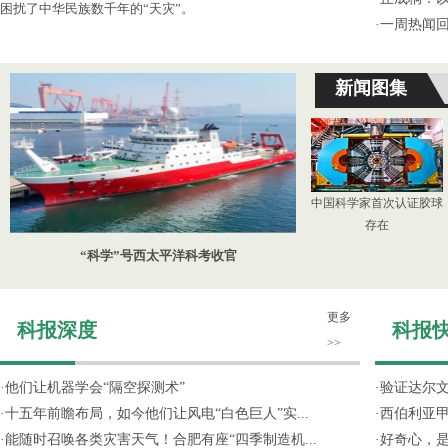
困扰了中华民族数千年的“天灾”。
·
一周热闻回
新闻图集
中国科学家首次认证胶球
存在
“科学”号西太平洋科考收官
更多
科报深度
科报
>>
·
他们让机器学会“隔空探测术”
·
验证达尔文
·
十五年前瞻布局，如今他们让风电“白色巨人”实...
·
西伯利亚甲
·
能随时召唤各类灾害天气！合肥有座“四季制造机...
·
好奇心，