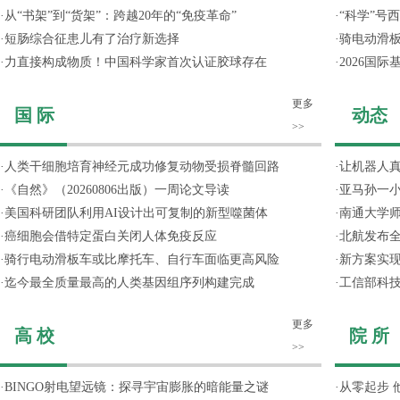
·
从“书架”到“货架”：跨越20年的“免疫革命”
·
“科学”号
·
短肠综合征患儿有了治疗新选择
·
骑电动滑
·
力直接构成物质！中国科学家首次认证胶球存在
·
2026国
更多
国 际
动态
>>
·
人类干细胞培育神经元成功修复动物受损脊髓回路
·
让机器人
·
《自然》（20260806出版）一周论文导读
·
亚马孙一小
·
美国科研团队利用AI设计出可复制的新型噬菌体
·
南通大学
·
癌细胞会借特定蛋白关闭人体免疫反应
·
北航发布全
·
骑行电动滑板车或比摩托车、自行车面临更高风险
·
新方案实
·
迄今最全质量最高的人类基因组序列构建完成
·
工信部科技
更多
高 校
院 所
>>
·
BINGO射电望远镜：探寻宇宙膨胀的暗能量之谜
·
从零起步 