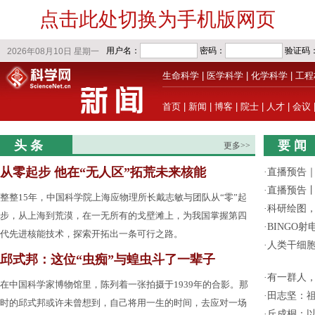
点击此处切换为手机版网页
生命科学
|
医学科学
|
化学科学
|
工程
首页
|
新闻
|
博客
|
院士
|
人才
|
会议
头 条
要 闻
更多>>
从零起步 他在“无人区”拓荒未来核能
·
直播预告｜
·
直播预告
整整15年，中国科学院上海应物理所长戴志敏与团队从“零”起
·
科研绘图，
步，从上海到荒漠，在一无所有的戈壁滩上，为我国掌握第四
·
BINGO
代先进核能技术，探索开拓出一条可行之路。
·
人类干细
邱式邦：这位“虫痴”与蝗虫斗了一辈子
·
有一群人
在中国科学家博物馆里，陈列着一张拍摄于1939年的合影。那
·
田志坚：
时的邱式邦或许未曾想到，自己将用一生的时间，去应对一场
·
丘成桐：