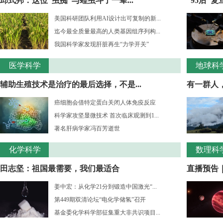
邱式邦：这位“虫痴”与蝗虫斗了一辈...
“95后”
美国科研团队利用AI设计出可复制的新...
迄今最全质量最高的人类基因组序列构...
我国科学家发现肝脏再生“力学开关”
医学科学
地球科
辅助生殖技术是治疗的最后选择，不是...
有一群人，
癌细胞会借特定蛋白关闭人体免疫反应
科学家攻坚显微技术 首次临床观测到1...
著名肝病学家冯百芳逝世
化学科学
数理科
田志坚：祖国最需要，我们最适合
直播预告｜
姜中宏：从化学21分到锻造中国激光“...
第449期双清论坛“电化学储氢”召开
基金委化学科学部征集重大非共识项目...