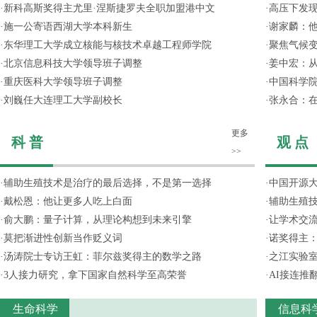
·
新科高斯奖得主尤里·涅斯捷罗夫全职加盟港中文
·
高压下发
·
施一公寄语西湖大学本科新生
·
谢家麟：他
·
东华理工大学成立核能与核技术卓越工程师学院
·
聚焦气候变
·
北京信息科技大学领导班子调整
·
姜中宏：从
·
重庆医科大学领导班子调整
·
中国科学院
·
刘巍任大连理工大学副校长
·
张永合：在
更多
科 普
观 点
>>
·
辅助生殖技术是治疗的最后选择，不是第一选择
·
中国开源大
·
戴松恩：他让更多人吃上白面
·
辅助生殖
·
俞大鹏：量子计算，从理论构想到未来引擎
·
让学术交流
·
莫把渐进性创新当作贬义词
·
诺奖得主
·
汤涛院士专访王虹：菲尔兹奖得主的数学之路
·
之江实验
·
3人接力研究，拿下国家自然科学至高荣誉
·
AI接连推
生命科学
信息科