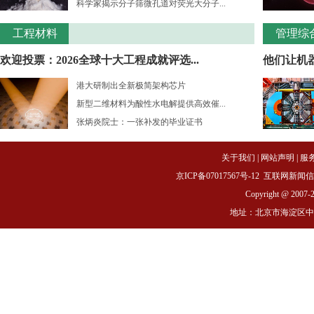
科学家揭示分子筛微孔道对荧光大分子...
工程材料
管理综
欢迎投票：2026全球十大工程成就评选...
他们让机
港大研制出全新极简架构芯片
新型二维材料为酸性水电解提供高效催...
张炳炎院士：一张补发的毕业证书
关于我们
|
网站声明
|
服
京ICP备07017567号-12
互联网新闻信息服务
Copyright @ 2007-
地址：北京市海淀区中关村