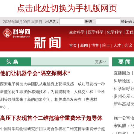
点击此处切换为手机版网页
生命科学
|
医学科学
|
化学科学
|
工程
首页
|
新闻
|
博客
|
院士
|
人才
|
会议
头 条
要 闻
更多>>
他们让机器学会“隔空探测术”
·
直播回放
·
科研绘图，
西安电子科技大学团队从电鳗身上获得灵感，成功研发出一种
·
科学家呼
新型的仿生非接触感知技术，为智能制造、人机交互和工业检
·
贵州公示7
测等领域带来了新的想象空间。相关成果发表在《先进材
·
新科高斯奖
料》。
高压下发现首个二维范德华重费米子超导体
·
施一公寄
·
宋凤麒：
中国科学院物理研究所团队与合作者在二维范德华重费米子超
·
《自然》（