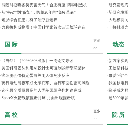
·
能随时召唤各类灾害天气！合肥有座“四季制造机...
·
研究发现
·
从“书架”到“货架”：跨越20年的“免疫革命”
·
新研究发现
·
短肠综合征患儿有了治疗新选择
·
大规模协同
·
力直接构成物质！中国科学家首次认证胶球存在
·
非接触激光
更多
国 际
动态
>>
·
《自然》（20260806出版）一周论文导读
·
新方案实
·
美国科研团队利用AI设计出可复制的新型噬菌体
·
工信部科技
·
癌细胞会借特定蛋白关闭人体免疫反应
·
母爱“倍”
·
骑行电动滑板车或比摩托车、自行车面临更高风险
·
我国核电行
·
迄今最全质量最高的人类基因组序列构建完成
·
隆基成为
·
SpaceX火箭残骸撞击月球 月面出现撞击坑
·
超5000
更多
高 校
院 所
>>