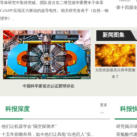
导体研究中取得突破。团队首次在二维范德华重费米子体系
·
第十四届
CeSiI中实现压力驱动的超导电性。相关研究发表于《自然—物
理学》...
新闻图集
太阳表面最高分辨率图像
来了
中国科学家首次认证胶球存在
更多
科报深度
科报
>>
·
他们让机器学会“隔空探测术”
·
研究揭示
·
十五年前瞻布局，如今他们让风电“白色巨人”实...
·
茶氨酸代