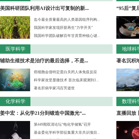
美国科研团队利用AI设计出可复制的新...
“95后”
迄今最全质量最高的人类基因组序列构...
我国科学家发现肝脏再生“力学开关”
我国科学团队破解百年甘蔗育种核心谜...
医学科学
地球科
辅助生殖技术是治疗的最后选择，不是...
著名沉积
癌细胞会借特定蛋白关闭人体免疫反应
科学家攻坚显微技术 首次临床观测到1...
著名肝病学家冯百芳逝世
化学科学
数理科
姜中宏：从化学21分到锻造中国激光“...
直播回放丨
第449期双清论坛“电化学储氢”召开
基金委化学科学部征集重大非共识项目...