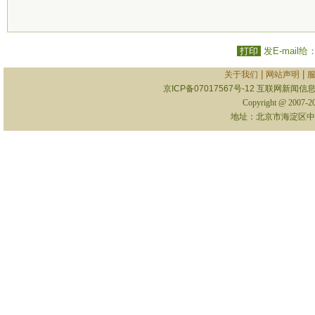
打印
发E-mail给
|
|
关于我们
网站声明
京ICP备07017567号-12
互联网新闻信息服
Copyright @ 2007-
地址：北京市海淀区中关村