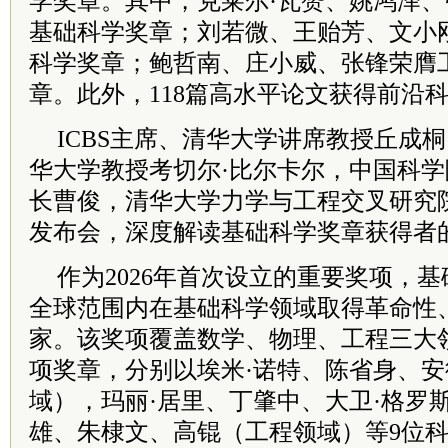
学奖章。其中，克莱尔·瓦赞、姚鸿泽
基础科学奖章；刘若微、王贻芳、文小
科学奖章；鲍哲南、庄小威、张锋荣膺
章。此外，118篇高水平论文获得前沿
ICBS主席、清华大学讲席教授丘成
华大学教授考切尔·比尔卡尔，中国科
长曹俊，清华大学力学与工程交叉研究
发布会，深度解读基础科学奖章获得者
作为2026年首次设立的重要奖项，
全球范围内在基础科学领域取得革命性
家。该奖项覆盖数学、物理、工程三大
项奖章，分别以埃米·诺特、陈省身、安
域），玛丽·居里、丁肇中、大卫·格罗
雄、朱棣文、高锟（工程领域）等9位