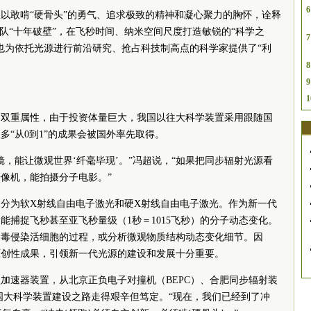
6
以敢啃“硬骨头”的勇气、追求极致的精神和凝心聚力的胸怀，诠释
队“十年破壁”，在飞秒时间、纳米空间尺度打造敏锐的“科学之
7
也为依托光源进行前沿研究、抢占科技制高点的科学家提供了“利
8
9
1
的双重属性，由于投资体量巨大，我国以往大科学装置采用跟随国
“从0到1”的成果会被国外率先取得。
镜，能让微观世界‘纤毫毕现’。”冯超说，“如果把同步辐射光源看
像机，能拍摄分子电影。”
分为软X射线自由电子激光和硬X射线自由电子激光。作为新一代
能捕捉飞秒甚至亚飞秒量级（1秒＝1015飞秒）的分子动态变化。
病毒侵染活细胞的过程，或分析微观物质结构动态变化细节。因
原创性成果，引领新一代光源的建设和发展十分重要。
型加速器装置，从北京正负电子对撞机（BEPC）、合肥同步辐射装
中国大科学装置建设之路走得艰辛但笃定。“现在，我们已经到了冲