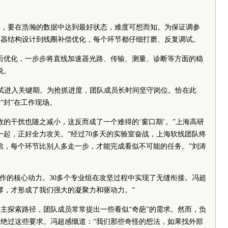
多，要在浩瀚的数据中达到最好状态，难度可想而知。为保证调参
速器结构设计到线圈补偿优化，每个环节都仔细打磨、反复调试。
后优化，一步步将直线加速器光路、传输、测量、诊断等方面的稳
说。
置调试进入关键期。为抢抓进度，团队成员长时间坚守岗位。恰在此
“封”在工作现场。
数的干扰也随之减小，这反而成了一个难得的‘窗口期’。”上海高研
一起，正好全力攻关。”经过70多天的实验室奋战，上海软线团队终
信，每个环节比别人多走一步，才能完成看似不可能的任务。”刘涛
协作的核心动力。30多个专业组在攻坚过程中实现了无缝衔接。冯超
撑，才形成了我们强大的凝聚力和驱动力。”
主探索路径，团队成员常常提出一些看似“奇葩”的需求。然而，负
绝过这些要求。冯超感慨道：“我们那些奇怪的想法，如果找外部