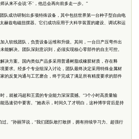
师从来不会说‘不’，他总会再向前多走一步。”
，团队成功研制出多项特殊设备，其中包括世界第一台种子型自由电
的太赫兹电磁扭摆器。它们成功应用于大科学装置的建设、调试和运
展飞加入软线团队，负责设备运维和升级。其间，一台日产压弯件出
仍未能解决。团队深刻意识到，必须实现核心零部件的自主可控。
找解决方案。国内类似产品多采用普通树脂或橡胶材质，存在释
环境要求。经多个专业组深入讨论，团队最终决定采用特殊金属材
厂家的反复沟通与工艺磨合，终于完成了满足所有精度要求的部件
时，就被冯超和王震的专业能力深深震撼。“3个小时高质量输
能迅速切中要害。”她表示，时间久了才明白，这种博学背后是持
怕过。”孙丽萍说，“我们团队敢打敢拼，拥有持续学习力、超强行