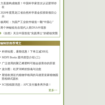
力直接构成物质！中国科学家首次认证胶球存
在
2026年度黑龙江省自然科学基金拟资助项目公
示
杨周旺：为国产工业软件锻造一颗“中国心”
两个神秘祖先在现代人类DNA中现形
0
《自然》关注中国首批“实践博士”的硬核突围
编辑部推荐博文
科研绘图，暑期优惠！下单立减500元
MDPI Books 图书类型介绍 (三)
广泛使用的聚乙烯塑料可能会损害你的肝脏
波尔图：杜罗河畔的惊魂与治愈
塑造欧洲近代植物学格局的马德里皇家植物园
里程碑式园长
SCI投稿新消息：APC支付服务再升级！
更多>>