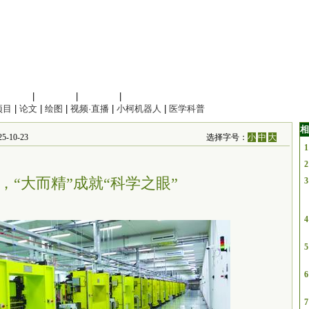
信息科学
|
地球科学
|
数理科学
|
管理综合
项目
|
论文
|
绘图
|
视频·直播
|
小柯机器人
|
医学科普
相
-10-23
选择字号：
小
中
大
1
2
，“大而精”成就“科学之眼”
3
4
5
6
7