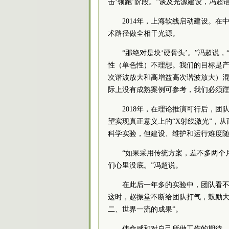
击‘领跑’阶段。”谈及光源建设，冯超语
2014年，上海软线启动建设。
术路径做全相干光源。
“那绝对是块‘硬骨头’。”冯超
性（单色性）不理想。我们的目标是产生
次谐波放大和高增益高次谐波放大）
际上没有成熟案例可参考，我们必须蹚
2018年，在理论推演可行后，
望实现真正意义上的“X射线激光”，
科学实验，但建设、维护和运行难度
“如果采用传统方案，差不多两个
们心里没底。”冯超说。
在此后一年多的实验中，团队看
这时，赵振堂不断给团队打气，鼓励大
二、世界一流的成果”。
使命感和对自己所做工作的期待，