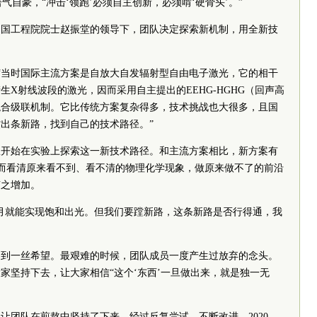
气自豪，“冲击‘领跑’必须自主创新，必须啃‘硬骨头’。”
在中国工程院院士赵振堂的领导下，团队决定探索新机制，用全新技
说，“当时国际主流方案是自放大自发辐射型自由电子激光，它的相干
X射线波段的激光，因而采用自主提出的EEHG-HGHG（回声高
混合级联机制。它比传统方案复杂得多，技术挑战也大很多，且国
出条新路，找到自己的技术路径。”
团队开始在实验上探索这一新技术路径。和主流方案相比，新方案有
从而看清原来看不到、看不清的物理化学现象，做原来做不了的前沿
随之增加。
月就能实现饱和出光。但我们要蹚新路，这条新路是否行得通，我
不到一丝希望。最艰难的时候，团队成员一度产生过放弃的念头。
家坚持下去，让大家相信“这个‘东西’一旦做出来，就是独一无
让团队在煎熬中坚持了下来。经过反复尝试、不断改进，2020