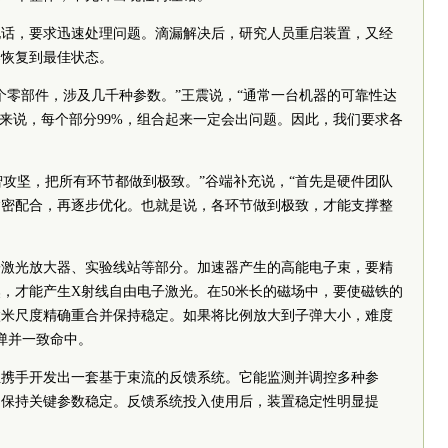
电话，要求迅速处理问题。滴漏解决后，研究人员重启装置，又经
器恢复到最佳状态。
个零部件，涉及几千种参数。”王震说，“通常一台机器的可靠性达
置来说，每个部分99%，组合起来一定会出问题。因此，我们要求各
集智攻坚，把所有环节都做到极致。”谷端补充说，“首先是硬件团队
紧密配合，再逐步优化。也就是说，各环节做到极致，才能支撑整
子激光放大器、实验线站等部分。加速器产生的高能电子束，要精
，才能产生X射线自由电子激光。在50米长的磁场中，要使磁铁的
微米尺度精确重合并保持稳定。如果将比例放大到子弹大小，难度
弹并一致命中。
组携手开发出一套基于束流的反馈系统。它能监测并调控多种参
，保持关键参数稳定。反馈系统投入使用后，装置稳定性明显提