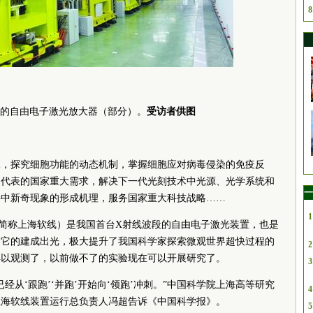
8
的自由电子激光放大器（部分）。
受访者供图
像，探究细胞功能的动态机制，掌握细胞应对病毒侵染的免疫反
为代表的国家重大需求，解决下一代光刻技术中光源、光学系统和
一
料中新奇现象的形成机理，服务国家重大科技战略……
1
简称上海软线）是我国首台X射线波段的自由电子激光装置，也是
。它的建成出光，极大提升了我国科学家探索微观世界超快过程的
2
得以观测了，以前做不了的实验现在可以开展研究了。
3
经从‘跟跑’‘并跑’开始向‘领跑’冲刺。”中国科学院上海高等研究
4
上海软线装置运行总负责人冯超告诉《中国科学报》。
5