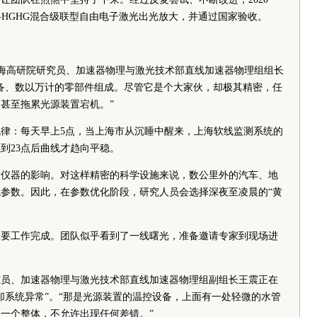
-HGHG混合级联型自由电子激光出光放大，并通过国家验收。
”上海高研院研究员、加速器物理与激光技术部直线加速器物理组组长
备、数以万计的零部件组成。尽管它是个大家伙，却极其精密，任
甚至拖累光源装置宕机。”
律：每天早上5点，当上海市从沉睡中醒来，上海软线监测系统的
到23点后曲线才趋向平稳。
对仪器的影响。对这样精密的科学设施来说，数公里外的汽车、地
参数。因此，在参数优化阶段，研究人员会选择深夜至凌晨的“黄
分的主要工作完成。团队似乎看到了一线曙光，准备邀请专家到现场进
究员、加速器物理与激光技术部直线加速器物理组副组长王震正在
却系统异常”。“那是光源装置的温控设备，上面有一处轻微的水管
一个整体，不允许出现任何差错。”