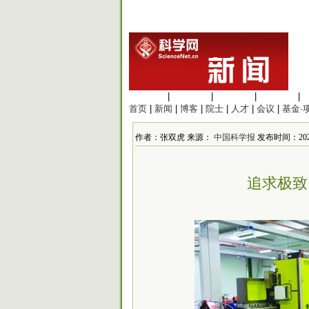
生命科学
|
医学科学
|
化学科学
|
工程材料
|
首页
|
新闻
|
博客
|
院士
|
人才
|
会议
|
基金·
作者：张双虎 来源：
中国科学报
发布时间：2025
追求极致