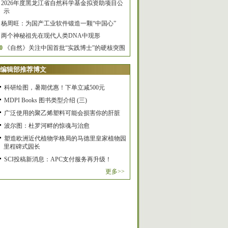
2026年度黑龙江省自然科学基金拟资助项目公
示
杨周旺：为国产工业软件锻造一颗“中国心”
两个神秘祖先在现代人类DNA中现形
0
《自然》关注中国首批“实践博士”的硬核突围
编辑部推荐博文
科研绘图，暑期优惠！下单立减500元
MDPI Books 图书类型介绍 (三)
广泛使用的聚乙烯塑料可能会损害你的肝脏
波尔图：杜罗河畔的惊魂与治愈
塑造欧洲近代植物学格局的马德里皇家植物园
里程碑式园长
SCI投稿新消息：APC支付服务再升级！
更多>>