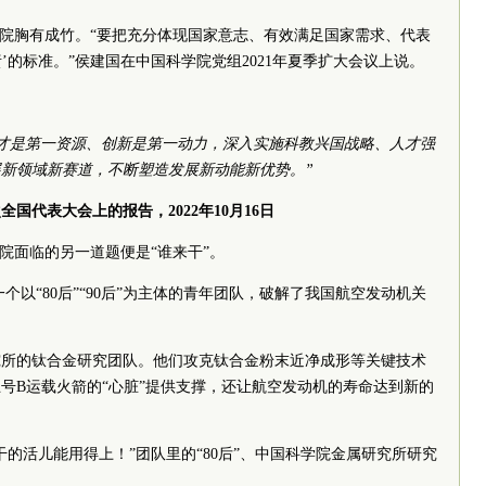
学院胸有成竹。“要把充分体现国家意志、有效满足国家需求、代表
责’的标准。”侯建国在中国科学院党组2021年夏季扩大会议上说。
才是第一资源、创新是第一动力，深入实施科教兴国战略、人才强
新领域新赛道，不断塑造发展新动能新优势。”
国代表大会上的报告，2022年10月16日
院面临的另一道题便是“谁来干”。
一个以“80后”“90后”为主体的青年团队，破解了我国航空发动机关
究所的钛合金研究团队。他们攻克钛合金粉末近净成形等关键技术
号B运载火箭的“心脏”提供支撑，还让航空发动机的寿命达到新的
的活儿能用得上！”团队里的“80后”、中国科学院金属研究所研究