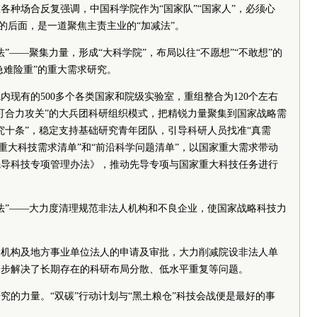
在各种场合反复强调，中国科学院作为“国家队”“国家人”，必须心
号的后面，是一道聚焦主责主业的“加减法”。
”——聚集力量，形成“大科学院”，布局以往“不愿想”“不敢想”的
急难险重”的重大需求研究。
内现有的500多个各类国家和院级实验室，重组整合为120个左右
可合力攻关”的大兵团科研组织模式，把精锐力量聚集到国家战略需
究十条”，稳定支持基础研究青年团队，引导科研人员找准“真需
“重大科技需求清单”和“前沿科学问题清单”，以国家重大需求带动
先导科技专项管理办法》，推动先导专项与国家重大科技任务进行
法”——大力度清理规范非法人机构和不良企业，使国家战略科技力
。
人机构及地方事业单位法人的申请及审批，大力削减院设非法人单
一步解决了长期存在的科研布局分散、低水平重复等问题。
究的力量。“双碳”行动计划与“黑土粮仓”科技会战便是最好的事