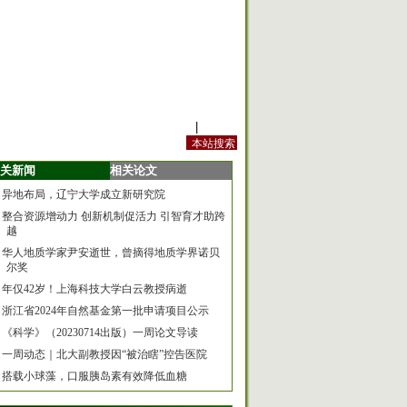
站内规定
|
手机版
关新闻
相关论文
异地布局，辽宁大学成立新研究院
整合资源增动力 创新机制促活力 引智育才助跨
越
华人地质学家尹安逝世，曾摘得地质学界诺贝
尔奖
年仅42岁！上海科技大学白云教授病逝
浙江省2024年自然基金第一批申请项目公示
《科学》（20230714出版）一周论文导读
一周动态｜北大副教授因“被治瞎”控告医院
搭载小球藻，口服胰岛素有效降低血糖