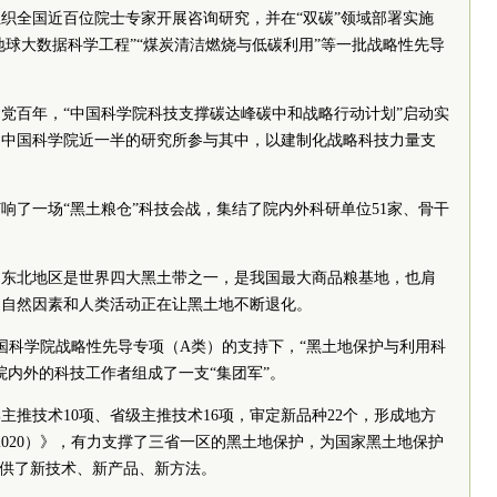
织全国近百位院士专家开展咨询研究，并在“双碳”领域部署实施
地球大数据科学工程”“煤炭清洁燃烧与低碳利用”等一批战略性先导
来建党百年，“中国科学院科技支撑碳达峰碳中和战略行动计划”启动实
。中国科学院近一半的研究所参与其中，以建制化战略科技力量支
打响了一场“黑土粮仓”科技会战，集结了院内外科研单位51家、骨干
。东北地区是世界四大黑土带之一，是我国最大商品粮基地，也肩
，自然因素和人类活动正在让黑土地不断退化。
中国科学院战略性先导专项（A类）的支持下，“黑土地保护与利用科
院内外的科技工作者组成了一支“集团军”。
部主推技术10项、省级主推技术16项，审定新品种22个，形成地方
2020）》，有力支撑了三省一区的黑土地保护，为国家黑土地保护
提供了新技术、新产品、新方法。