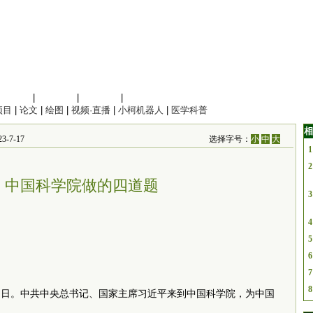
信息科学
|
地球科学
|
数理科学
|
管理综合
项目
|
论文
|
绘图
|
视频·直播
|
小柯机器人
|
医学科普
相
-7-17
选择字号：
小
中
大
1
2
，中国科学院做的四道题
3
4
5
6
7
8
夏之日。中共中央总书记、国家主席习近平来到中国科学院，为中国