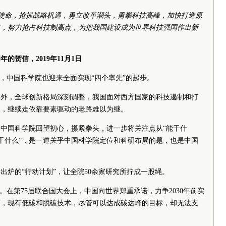
使命，抢抓战略机遇，勇立改革潮头，勇攀科技高峰，加快打造原
术，努力抢占科技制高点，为把我国建设成为世界科技强国作出新
的贺信，2019年11月1日
之年，中国科学院也迎来全面实现“四个率先”的起步。
国外，全球创新格局深刻调整，我国面对西方国家的科技遏制和打
人，继续走依靠要素驱动的老路难以为继。
中国科学院回望初心，攥紧拳头，进一步将关注点从“能干什
“该干什么”，是一道关乎中国科学院定位和科研布局的题，也是中国
鲜出炉的“行动计划”，让全院50余家研究所拧成一股绳。
。在第75届联合国大会上，中国向世界郑重承诺，力争2030年前实
然而，现有低碳和脱碳技术，尽管可以达成碳达峰的目标，却无法支