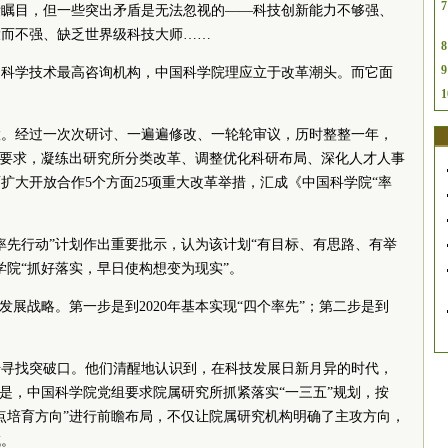
7
绩瞩目，但一些突出矛盾是无法忽视的——科技创新能力不够强、
大而不强、缺乏世界级科技大师……
8
9
、科学技术最高咨询机构，中国科学院理应立于改革潮头。而它面
1
。
慧。经过一次次研讨、一遍遍修改、一轮轮审议，历时整整一年，
标要求，凝练出研究所分类改革、调整优化科研布局、深化人才人事
扩大开放合作5个方面25项重大改革举措，汇成《中国科学院“率
对“率先行动”计划作出重要批示，认为该计划“有目标、有思路、有举
学院“抓好落实，早日使构想变为现实”。
发展战略。第一步是到2020年基本实现“四个率先”；第二步是到
始寻找突破口。他们清醒地认识到，在科技发展日新月异的时代，
于是，中国科学院党组要求院属研究所抓紧落实“一三五”规划，按
点培育方向”进行前瞻布局，不仅让院属研究机构明确了主攻方向，
域。