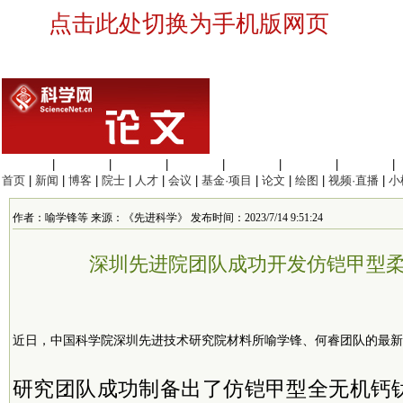
点击此处切换为手机版网页
生命科学
|
医学科学
|
化学科学
|
工程材料
|
信息科学
|
地球科学
|
数理科学
|
首页
|
新闻
|
博客
|
院士
|
人才
|
会议
|
基金·项目
|
论文
|
绘图
|
视频·直播
|
小
作者：喻学锋等 来源：《先进科学》 发布时间：2023/7/14 9:51:24
深圳先进院团队成功开发仿铠甲型
近日，中国科学院深圳先进技术研究院材料所喻学锋、何睿团队的最新
研究团队成功制备出了仿铠甲型全无机钙