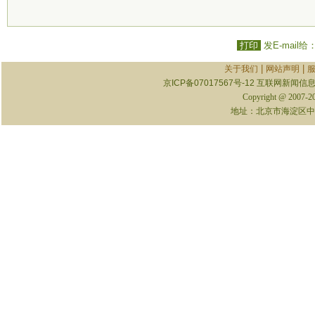
打印
发E-mail给
|
|
关于我们
网站声明
京ICP备07017567号-12
互联网新闻信息服
Copyright @ 2007-
地址：北京市海淀区中关村