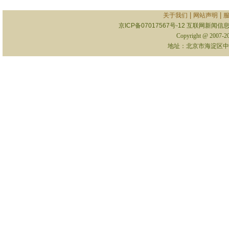
|
|
关于我们
网站声明
京ICP备07017567号-12
互联网新闻信息服
Copyright @ 2007-
地址：北京市海淀区中关村