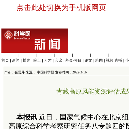
点击此处切换为手机版网页
生命科学
|
医学科学
|
化学科学
|
工程材料
|
信息科学
|
地球科学
|
数理科学
|
首页
|
新闻
|
博客
|
院士
|
人才
|
会议
|
基金·项目
|
论文
|
绘图
|
视频·直播
|
小
作者：崔雪芹 来源：
中国科学报
发布时间：2022-3-16
青藏高原风能资源评估成
本报讯
近日，国家气候中心在北京组
高原综合科学考察研究任务八专题四的