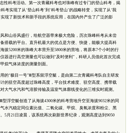
标志性科考活动。第一次青藏科考也对珠峰有过专门的登山科考，揭
峰科考实现了从‘登山科考’到‘科考登山’的战略转变，实现了从‘我
变，实现了新技术和新手段的系统应用，在国内外产生了广泛的影
川风和山谷风盛行，给航空器带来极大危险，历次珠峰科考从未尝
设备搭载的平台。直升机最大的优点是方便、快捷，能极大提高科
拔5200米的珠峰大本营升至5800米的营地，将原本7个小时的行
载仪器进行高空测量也可以做到“及时便利”，科研人员借此首次完成
和甲烷气体浓度的测量剖面。
用的“极目一号”Ⅲ型系留浮空艇，是由第二次青藏科考队自主研发
设计的驻空高度超过珠峰高度，平台技术难度、驻空高度、携带载
现对大气水汽和气溶胶传输及温室气体廓线变化的三维实时观测。
号”Ⅲ型浮空艇创造了从海拔4300米的科考营地升空至海拔9032米的同
大气水汽稳定同位素比值、二氧化碳、甲烷、臭氧浓度和粉尘、黑
5月21日凌晨，该系统再次刷新世界纪录，观测高度达到9050