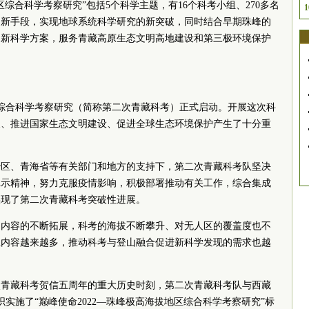
区综合科学考察研究”包括5个科学主题，有16个科考小组、270多名
1
、新手段，实现地球系统科学研究的新突破，同时结合早期珠峰的
创新科学方案，服务青藏高原生态文明高地建设和第三极环境保护
高原综合科学考察研究（简称第二次青藏科考）正式启动。开展这次科
展、推进国家生态文明建设、促进全球生态环境保护产生了十分重
治区、青海省等有关部门和地方的支持下，第二次青藏科考队坚决
批示精神，努力克服疫情影响，积极部署推动有关工作，综合集成
实现了第二次青藏科考突破性进展。
和内容的不断拓展，科考的海拔不断攀升、对无人区的覆盖度也不
业内容越来越多，推动科考与登山融合促进新科学发现的需求也越
二次青藏科考贺信五周年的重大历史时刻，第二次青藏科考队与西藏
实施了“巅峰使命2022—珠峰极高海拔地区综合科学考察研究”标