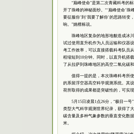
“巅峰使命”是第二次青藏科考的
开了珠峰的神秘面纱。“‘巅峰使命’珠
要征服你’到‘我要了解你’的思路转
响。”姚檀栋说。
珠峰地区复杂的地形地貌造成冰
试过使用直升机作为人员运输和仪器
考工作效率，可以直接搭载科考队员从海
程缩短到10分钟。同时，以直升机搭
了从拉萨到珠峰地区的高空二氧化碳
值得一提的是，本次珠峰科考所使
的系留浮空器高空科学观测系统。其
荷所取得的成果都是突破性的，可实
5月15日凌晨1点26分，“极目一
类型大气科学观测世界纪录，获得了
碳含量及多种气象参数的垂直变化数据。
米。