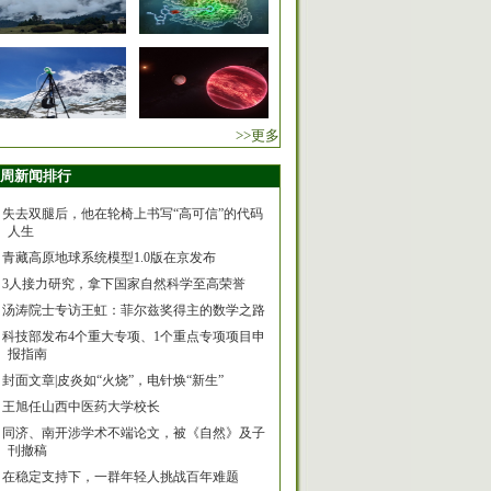
>>更多
周新闻排行
失去双腿后，他在轮椅上书写“高可信”的代码
人生
青藏高原地球系统模型1.0版在京发布
3人接力研究，拿下国家自然科学至高荣誉
汤涛院士专访王虹：菲尔兹奖得主的数学之路
科技部发布4个重大专项、1个重点专项项目申
报指南
封面文章|皮炎如“火烧”，电针焕“新生”
王旭任山西中医药大学校长
同济、南开涉学术不端论文，被《自然》及子
刊撤稿
在稳定支持下，一群年轻人挑战百年难题