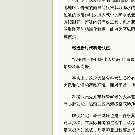
据介绍，这次使用的“降雨雷达”
地地区，传统的雨量筒很难获取降水
磁波的散射作用探测大气中的降水或
连续跟踪、监测的最有效工具，也是
获取降雨的精细化数据，能够为区域
撑依据。
锻造新时代科考队伍
“没有哪一座山峰比人更高！”青
攀登科学高峰。
事实上，这次大部分科考队员没
大风和低温的严酷环境。面对困难，
科考队员先乘车到5200米的大
高心肺功能，逐渐适应高海拔空气稀
即便如此，攀登珠峰也是一件极其
跑马拉松。在实际科考的过程中，科
带来极大的挑战，后期攀登过程都是