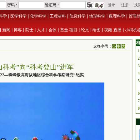
科学
|
医学科学
|
化学科学
|
工程材料
|
信息科学
|
地球科学
|
数理科学
|
管理
|
新闻
|
博客
|
院士
|
人才
|
会议
|
基金·项目
|
论文
|
绘图
|
视频·直播
|
小柯机
相
选择字号：
小
中
大
1
2
山科考”向“科考登山”进军
3
4
022—珠峰极高海拔地区综合科学考察研究”纪实
5
6
7
8