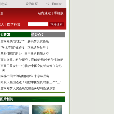
综合
站内规定
|
手机版
器人
|
医学科普
关新闻
相关论文
空间站的“梦工厂”，解码梦天实验舱
“学术不端”被通报，正视这份耻辱！
三种“翅膀”助力中国空间站翱翔太空
面向微重力科学研究，详解梦天8个科学实验柜
西昌卫星发射中心执行中国空间站建造任务纪
实
揭秘中国空间站如何保证十余年用电
向航天强国迈进！细数中国空间站的三个“三”
空间站梦天实验舱发射任务取得圆满成功
图片新闻