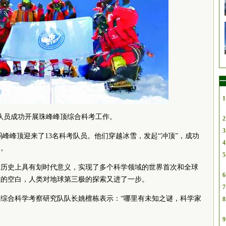
一
1
队员成功开展珠峰峰顶综合科考工作。
2
3
穆朗玛峰峰顶迎来了13名科考队员。他们穿越冰雪，发起“冲顶”，成功
4
测。
5
究历史上具有划时代意义，实现了多个科学领域的世界首次和全球
6
研究的空白，人类对地球第三极的探索又进了一步。
7
综合科学考察研究队队长姚檀栋表示：“哪里有未知之谜，科学家
8
9