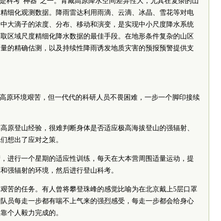
也是科考“神器”之一。青藏高原降水空间差异性大，尤其在复杂的山
的精细化观测数据。降雨雷达利用雨滴、云滴、冰晶、雪花等对电
云中大滴子的浓度、分布、移动和演变，是实现中小尺度降水系统
获取区域尺度精细化降水数据的最佳手段。在地形条件复杂的山区
雨量的精确估测，以及持续性降雨诱发地质灾害的预报预警提供支
藏高原环境艰苦，但一代代的科研人员不畏困难，一步一个脚印接续
有高原登山经验，很难判断身体是否适应极高海拔登山的强辐射、
他们想出了应对之策。
本营，进行一个星期的适应性训练，每天在大本营周围适量运动，提
薄和强辐射的环境，然后进行登山科考。
艰苦的任务。有人曾将攀登珠峰的感觉比喻为在北京戴上5层口罩
考队员每走一步都有喘不上气来的强烈感受，每走一步都会给身心
依靠个人毅力完成的。