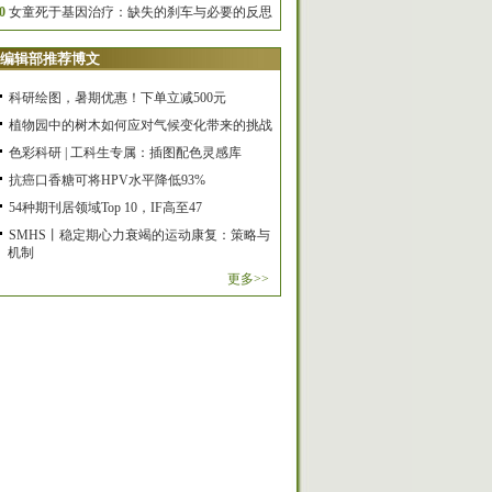
0
女童死于基因治疗：缺失的刹车与必要的反思
编辑部推荐博文
科研绘图，暑期优惠！下单立减500元
植物园中的树木如何应对气候变化带来的挑战
色彩科研 | 工科生专属：插图配色灵感库
抗癌口香糖可将HPV水平降低93%
54种期刊居领域Top 10，IF高至47
SMHS丨稳定期心力衰竭的运动康复：策略与
机制
更多>>