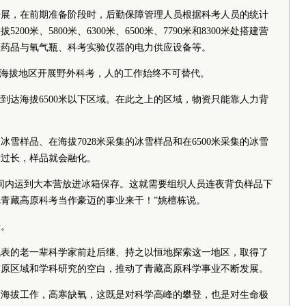
开展，在前期准备阶段时，后勤保障管理人员根据科考人员的统计
0米、5800米、6300米、6500米、7790米和8300米处搭建营
救药品与氧气瓶、科考实验仪器的电力供应设备等。
高海拔地区开展野外科考，人的工作始终不可替代。
到达海拔6500米以下区域。在此之上的区域，物资只能靠人力背
雪样品、在海拔7028米采集的冰雪样品和在6500米采集的冰雪
时过长，样品就会融化。
间内运到大本营放进冰箱保存。这就需要组织人员连夜背负样品下
青藏高原科考当作豪迈的事业来干！”姚檀栋说。
传。
代表的老一辈科学家前赴后继、持之以恒地探索这一地区，取得了
高原区域和学科研究的空白，推动了青藏高原科学事业不断发展。
高海拔工作，高寒缺氧，这既是对科学高峰的攀登，也是对生命极