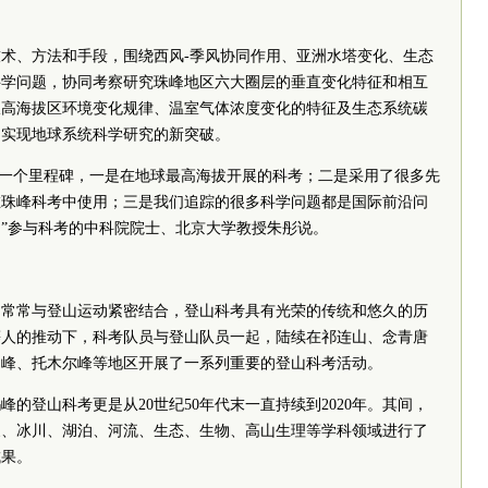
术、方法和手段，围绕西风-季风协同作用、亚洲水塔变化、生态
科学问题，协同考察研究珠峰地区六大圈层的垂直变化特征和相互
极高海拔区环境变化规律、温室气体浓度变化的特征及生态系统碳
，实现地球系统科学研究的新突破。
的一个里程碑，一是在地球最高海拔开展的科考；二是采用了很多先
在珠峰科考中使用；三是我们追踪的很多科学问题都是国际前沿问
”参与科考的中科院院士、北京大学教授朱彤说。
动常常与登山运动紧密结合，登山科考具有光荣的传统和悠久的历
等人的推动下，科考队员与登山队员一起，陆续在祁连山、念青唐
马峰、托木尔峰等地区开展了一系列重要的登山科考活动。
的登山科考更是从20世纪50年代末一直持续到2020年。其间，
象、冰川、湖泊、河流、生态、生物、高山生理等学科领域进行了
成果。