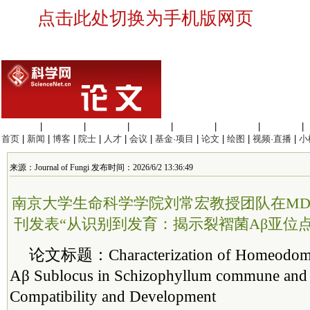
点击此处切换为手机版网页
生命科学
|
医学科学
|
化学科学
|
工程材料
|
信息科学
|
地球科学
|
数理科学
|
首页
|
新闻
|
博客
|
院士
|
人才
|
会议
|
基金·项目
|
论文
|
绘图
|
视频·直播
|
小
来源：Journal of Fungi 发布时间：2026/6/2 13:36:49
南京大学生命科学学院刘常宏教授团队在MDPI Jour
刊发表“从识别到发育：揭示裂褶菌Aβ亚位
论文标题：Characterization of Homeodomain
Aβ Sublocus in Schizophyllum commune and T
Compatibility and Development