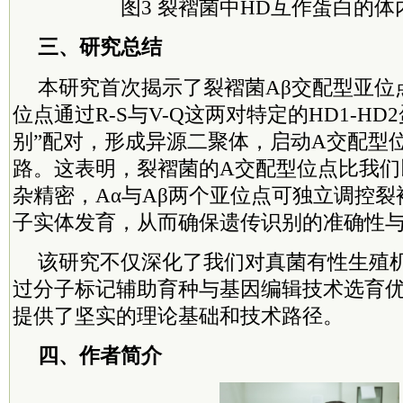
图3 裂褶菌中HD互作蛋白的
三、研究总结
本研究首次揭示了裂褶菌Aβ交配型亚位
位点通过R-S与V-Q这两对特定的HD1-H
别”配对，形成异源二聚体，启动A交配型
路。这表明，裂褶菌的A交配型位点比我们
杂精密，Aα与Aβ两个亚位点可独立调控
子实体发育，从而确保遗传识别的准确性
该研究不仅深化了我们对真菌有性生殖
过分子标记辅助育种与基因编辑技术选育
提供了坚实的理论基础和技术路径。
四、作者简介