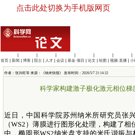
点击此处切换为手机版网页
生命科学
|
医学科学
|
化学科学
|
工程材料
|
信息科学
|
地球科学
|
数理科学
|
首页
|
新闻
|
博客
|
院士
|
人才
|
会议
|
基金·项目
|
论文
|
绘图
|
视频·直播
|
小
作者：张兴旺等 来源：《纳米快报》 发布时间：2026/5/7 21:14:32
科学家构建激子极化激元相位梯
近日，中国科学院苏州纳米所研究员张
（WS2）薄膜进行图形化处理，构建了相
中，椭圆形WS2纳米盘支持的米氏谐振与