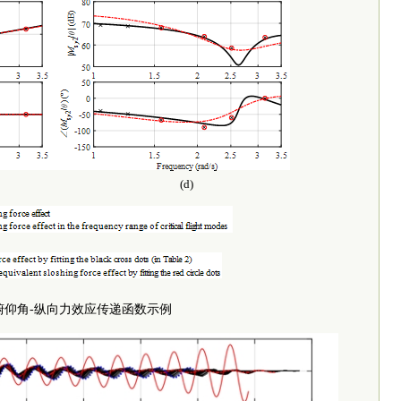
(d)
俯仰角-纵向力效应传递函数示例