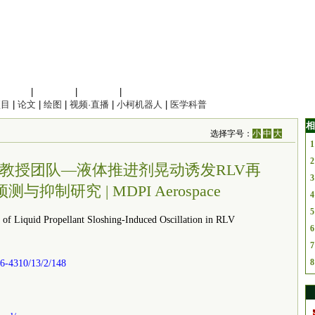
信息科学
|
地球科学
|
数理科学
|
管理综合
项目
|
论文
|
绘图
|
视频·直播
|
小柯机器人
|
医学科普
相
选择字号：
小
中
大
1
2
教授团队—液体推进剂晃动诱发RLV再
3
抑制研究 | MDPI Aerospace
4
5
Liquid Propellant Sloshing-Induced Oscillation in RLV
6
7
8
6-4310/13/2/148