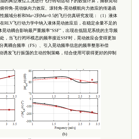
kg煤油的典型液位工况进行飞行转动运动下的数值计算，捕获晃动
俯仰角-晃动纵向力效应、滚转角-晃动横航向力效应的传递函
域分析和Ma=2到Ma=0.5的飞行仿真研究发现：（1）液体
在RLV飞行动力学中纳入液体晃动效应后，在稳定余量不足的
晃动耦合影响最严重频率“SSF”，出现在低阻尼系统的主导频
处，当飞行闭环模态的频率接近SSF时，晃动效应会变得更加
、分离耦合频率（FS）、引入晃动频率信息的频率整形补偿
晃动诱发飞行振荡的主动控制策略，结合使用可获得更好的抑制
(b)