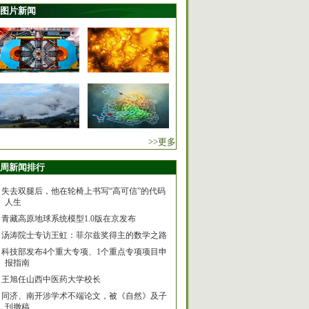
图片新闻
>>更多
周新闻排行
失去双腿后，他在轮椅上书写“高可信”的代码
人生
青藏高原地球系统模型1.0版在京发布
汤涛院士专访王虹：菲尔兹奖得主的数学之路
科技部发布4个重大专项、1个重点专项项目申
报指南
王旭任山西中医药大学校长
同济、南开涉学术不端论文，被《自然》及子
刊撤稿