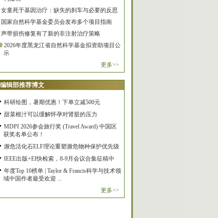
女童死于基因治疗：缺失的刹车与必要的反思
国家自然科学基金委员会发布多个项目指南
声带损伤修复有了新的非注射治疗策略
0
2026年度黑龙江省自然科学基金拟资助项目公
示
更多>>
编辑部推荐博文
科研绘图，暑期优惠！下单立减500元
甜菜根汁可以缓解怀孕对肾脏的压力
MDPI 2026参会旅行奖 (Travel Award) 中国区
获奖名单公布！
濒危活化石ELF理论重塑濒危物种保护优先级
IEEE出版+EI快检索，8-9月会议合集征稿中
年度Top 10榜单 | Taylor & Francis科学与技术领
域中国作者最受欢迎 ...
更多>>