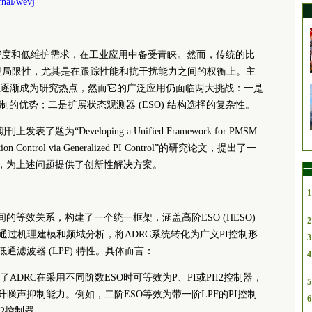
rnal/wevj
扭矩密度和低维护需求，在工业应用中备受青睐。然而，传统的比
在明显局限性，尤其是在跟踪性能和抗干扰能力之间的权衡上。主
高效性逐渐成为研究热点，然而它的广泛应用仍面临两大挑战：一是
制的优势；二是扩展状态观测器 (ESO) 结构选择的复杂性。
期刊上发表了题为“Developing a Unified Framework for PMSM
Rejection Control via Generalized PI Control”的研究论文，提出了一
型，为上述问题提供了创新性解决方案。
一
1
间的等效关系，构建了一个统一框架，涵盖高阶ESO (HESO)
2
构。通过机理建模和频域分析，将ADRC系统转化为广义PI控制形
3
通滤波器 (LPF) 特性。具体而言：
4
ADRC在采用不同阶数ESO时可等效为P、PI或PII2控制器，
5
升噪声抑制能力。例如，二阶ESO等效为带一阶LPF的PI控制
6
I2控制器。