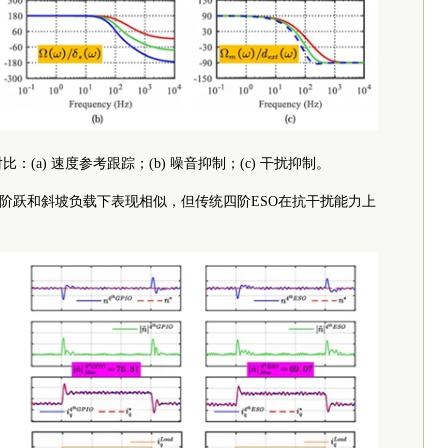
对比：(a) 速度参考跟踪；(b) 噪音抑制；(c) 干扰抑制。
IO在阶跃和斜坡负载下表现相似，但传统四阶ESO在抗干扰能力上