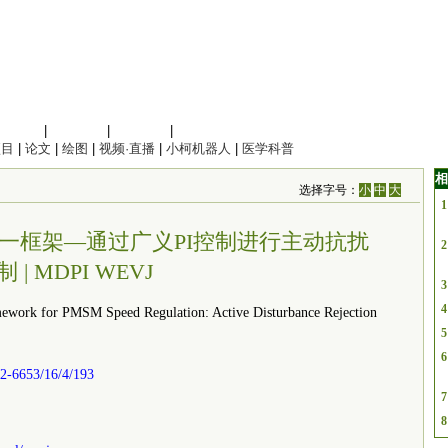
信息科学
|
地球科学
|
数理科学
|
管理综合
项目
|
论文
|
绘图
|
视频·直播
|
小柯机器人
|
医学科普
相
选择字号：
小
中
大
1
统一框架—通过广义PI控制进行主动抗扰
2
 | MDPI WEVJ
3
4
rk for PMSM Speed Regulation: Active Disturbance Rejection
5
6
2-6653/16/4/193
7
8