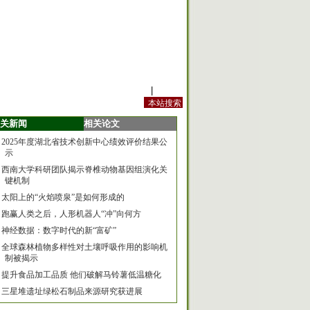
站内规定
|
手机版
关新闻
相关论文
2025年度湖北省技术创新中心绩效评价结果公
示
西南大学科研团队揭示脊椎动物基因组演化关
键机制
太阳上的“火焰喷泉”是如何形成的
跑赢人类之后，人形机器人“冲”向何方
神经数据：数字时代的新“富矿”
全球森林植物多样性对土壤呼吸作用的影响机
制被揭示
提升食品加工品质 他们破解马铃薯低温糖化
三星堆遗址绿松石制品来源研究获进展