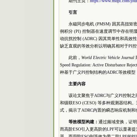
期刊主页：
https://www.mdpi.com/jou
引言
永磁同步电机 (PMSM) 因其高
例积分 (PI) 控制器在速度调节中存
动抗扰控制 (ADRC) 因其简单性和
缺乏直观的等效分析以明确其相对于PI控
此前，
World Electric Vehicle Journal
Speed Regulation: Active Disturbance 
种基于广义PI控制结构的ADRC等效模
主要内容
该论文聚焦于ADRC与广义PI控制之
和级联ESO (CESO) 等多种观测器结
式，揭示了ADRC内置的瞬态响应机制和低
等效模型构建：
通过频域变换，证明了
而高阶ESO引入更高阶的LPF可以显著提
器，而四阶ESO则等效为带二阶LPF的PI