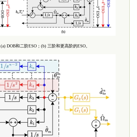
(a) DOB和二阶ESO；(b) 三阶和更高阶的ESO。