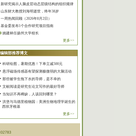
新研究揭示人脑皮层动态层级结构的组织规律
山东财大教授刘海明逝世，终年38岁
一周热闻回顾（2026年8月2日）
基金委发布1个合作研究项目指南
0
姚建林任扬州大学校长
更多>>
编辑部推荐博文
科研绘图，暑期优惠！下单立减500元
悬浮磁场传感器有望探测极微弱的大脑活动
那些被学生拖下水的导师，是不幸的
文献阅读是研究生论文写作的最好导师
当知识不再稀缺，人该回到哪里？
洪堡与马德里植物园：美洲生物地理学诞生的
西班牙根基
更多>>
32783