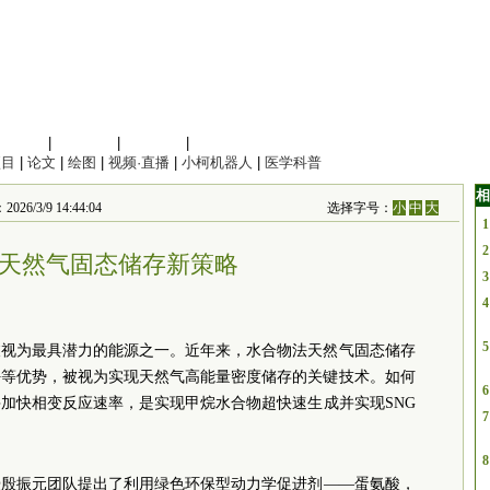
信息科学
|
地球科学
|
数理科学
|
管理综合
项目
|
论文
|
绘图
|
视频·直播
|
小柯机器人
|
医学科普
相
/9 14:44:04
选择字号：
小
中
大
1
2
天然气固态储存新策略
3
4
5
被视为最具潜力的能源之一。近年来，水合物法天然气固态储存
好等优势，被视为实现天然气高能量密度储存的关键技术。如何
6
加快相变反应速率，是实现甲烷水合物超快速生成并实现SNG
7
8
授殷振元团队提出了利用绿色环保型动力学促进剂——蛋氨酸，