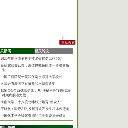
站内规定
|
手机版
关新闻
相关论文
2026年度河南省科学技术奖提名工作启动
新研究颠覆认知：液体也能像固体一样骤然断
裂
中国工程院院士黄和任南京师范大学校长
火星岩石表面正在被盐和水悄悄改变
黏附类G蛋白偶联受体：从“神秘角色”到攻克多
种顽疾的潜力股
海南大学：十八度北纬线上培育“新农人”
王晓航：医疗AI的发展范式正发生根本性迁徙
中国化工学会绿碳资源利用专业委员会成立
图片新闻