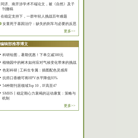
同济、南开涉学术不端论文，被《自然》及子
刊撤稿
在稳定支持下，一群年轻人挑战百年难题
0
女童死于基因治疗：缺失的刹车与必要的反思
更多>>
编辑部推荐博文
科研绘图，暑期优惠！下单立减500元
植物园中的树木如何应对气候变化带来的挑战
色彩科研 | 工科生专属：插图配色灵感库
抗癌口香糖可将HPV水平降低93%
54种期刊居领域Top 10，IF高至47
SMHS丨稳定期心力衰竭的运动康复：策略与
机制
更多>>