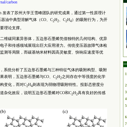
nal/carbon
on Research 发表了苏州大学王雪峰团队的研究成果，通过第一性原理计
压器油中典型溶解气体（CO、C
H
、C
H
）的吸附行为，为开
2
2
2
4
要理论支撑。
二维碳同素异形体，五边形石墨烯凭借独特的几何结构、优异
电子和传感领域展现出巨大应用潜力。传统变压器故障气体检
监测等局限，而碳基纳米材料因高灵敏度、快响应速度等优
一
），系统分析了五边形石墨烯与三种特征气体的吸附构型、吸附
1
果表明，五边形石墨烯与CO、C
H
之间存在中等强度的化学
2
2
构变化，而对C
H
则表现为弱物理吸附特性。投影态密度分
2
2
4
3
道杂化效应，说明五边形石墨烯对CO和C
H
具有良好的传感
2
2
4
5
6
7