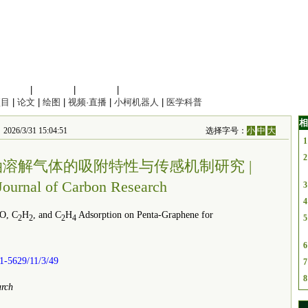
信息科学
|
地球科学
|
数理科学
|
管理综合
项目
|
论文
|
绘图
|
视频·直播
|
小柯机器人
|
医学科普
相
26/3/31 15:04:51
选择字号：
小
中
大
1
2
溶解气体的吸附特性与传感机制研究 |
urnal of Carbon Research
3
4
O, C
H
, and C
H
Adsorption on Penta-Graphene for
5
2
2
2
4
6
1-5629/11/3/49
7
8
arch