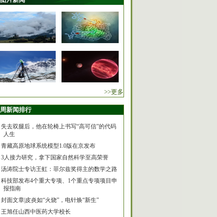
>>更多
周新闻排行
失去双腿后，他在轮椅上书写“高可信”的代码
人生
青藏高原地球系统模型1.0版在京发布
3人接力研究，拿下国家自然科学至高荣誉
汤涛院士专访王虹：菲尔兹奖得主的数学之路
科技部发布4个重大专项、1个重点专项项目申
报指南
封面文章|皮炎如“火烧”，电针焕“新生”
王旭任山西中医药大学校长