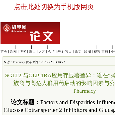
点击此处切换为手机版网页
生命科学
|
医学科学
|
化学科学
|
工程材料
|
信息科学
|
地球科学
|
数理科学
|
首页
|
新闻
|
博客
|
院士
|
人才
|
会议
|
基金·项目
|
论文
|
绘图
|
视频·直播
|
小
来源：Pharmacy 发布时间：2026/3/25 14:04:27
SGLT2i与GLP-1RA应用存显著差异：谁在
族裔与高危人群用药启动的影响因素与公平性
Pharmacy
论文标题：
Factors and Disparities Influe
Glucose Cotransporter 2 Inhibitors and Glucag