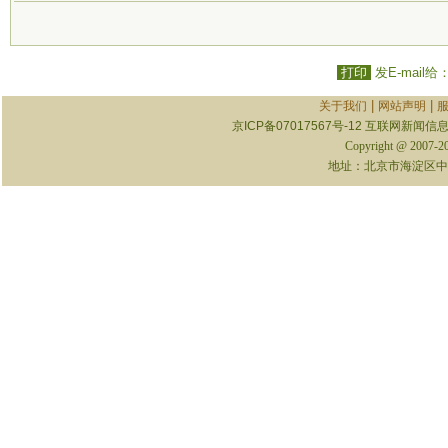
打印
发E-mail给
|
|
关于我们
网站声明
京ICP备07017567号-12
互联网新闻信息服
Copyright @ 2007-
地址：北京市海淀区中关村