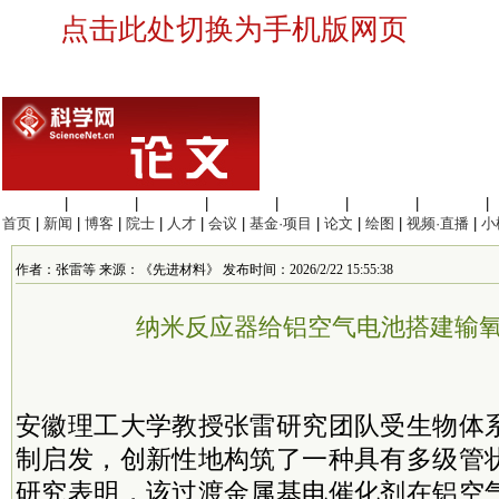
点击此处切换为手机版网页
生命科学
|
医学科学
|
化学科学
|
工程材料
|
信息科学
|
地球科学
|
数理科学
|
首页
|
新闻
|
博客
|
院士
|
人才
|
会议
|
基金·项目
|
论文
|
绘图
|
视频·直播
|
小
作者：张雷等 来源：《先进材料》 发布时间：2026/2/22 15:55:38
纳米反应器给铝空气电池搭建输氧
安徽理工大学教授张雷研究团队受生物体
制启发，创新性地构筑了一种具有多级管
研究表明，该过渡金属基电催化剂在铝空