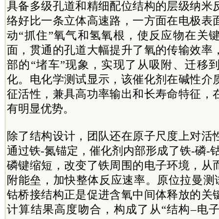
具备多级孔道和精细配位结构的层级纳米
络好比一条立体高速路，一方面在电极表
动“抓住”氧气和氢氧根，使反应物在关
面，贯通的孔道大幅提升了氧的传输效率
部的“堵车”现象，实现了从吸附、迁移
化。电化学测试显示，该催化剂在碱性介
征活性，兼具高功率输出和长寿命特征，
有明显优势。
除了结构设计，团队还在原子尺度上对活
通过铁-氮锚定，催化剂内部形成了铁-磷-
磷键缩短，改变了铁周围的电子环境，从
附能垒，加快整体反应速率。原位拉曼测试
钴桥接结构正是促进含氧中间体释放的关
计算结果高度吻合，构成了从“结构–电子