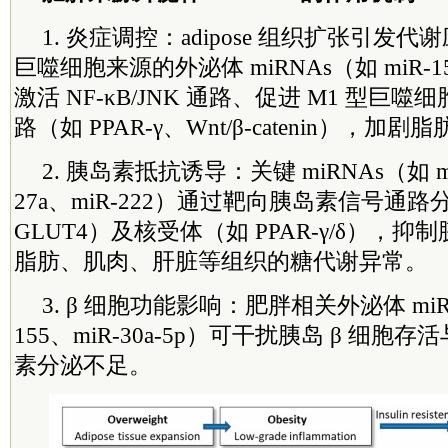
1. 炎症调控：adipose 组织扩张引发代谢应激
巨噬细胞来源的外泌体 miRNAs（如 miR-15
激活 NF-κB/JNK 通路、促进 M1 型巨
路（如 PPAR-γ、Wnt/β-catenin），加
2. 胰岛素抵抗诱导：关键 miRNAs（如 mi
27a、miR-222）通过靶向胰岛素信号通路分
GLUT4）及核受体（如 PPAR-γ/δ），
脂肪、肌肉、肝脏等组织的糖代谢异常。
3. β 细胞功能影响：肥胖相关外泌体 miRN
155、miR-30a-5p）可干扰胰岛 β 细
素分泌不足。