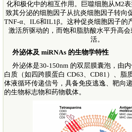
化和极化中的相互作用。巨噬细胞从M2表
致其分泌的细胞因子从抗炎细胞因子转向
TNF-α、IL6和IL1β。这种促炎细胞因子的
激活所驱动的，而饱和脂肪酸水平升高会刺激
活。
外泌体及 miRNAs 的生物学特性
外泌体是30-150nm 的双层膜囊泡，
白质（如四跨膜蛋白 CD63、CD81）、
体液循环传递信号，具备免疫逃逸、靶向
的生物标志物和药物载体。