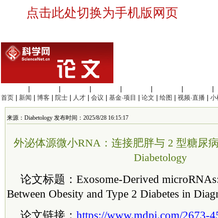
点击此处切换为手机版网页
生命科学
|
医学科学
|
化学科学
|
工程材料
|
信息科学
|
地球科学
|
数理科学
|
首页
|
新闻
|
博客
|
院士
|
人才
|
会议
|
基金·项目
|
论文
|
绘图
|
视频·直播
|
小
来源：Diabetology 发布时间：2025/8/28 16:15:17
外泌体源微小RNA：连接肥胖与 2 型糖尿病的
Diabetology
论文标题：Exosome-Derived microRNAs: B
Between Obesity and Type 2 Diabetes in Diag
论文链接：
https://www.mdpi.com/2673-4