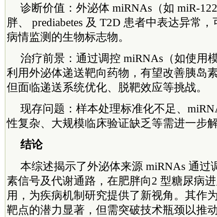
诊断价值：外泌体 miRNAs（如 miR-122
胖、 prediabetes 及 T2D 患者中表达
病情监测的生物标志物。
治疗前景：通过调控 miRNAs（如使
利用外泌体递送靶向药物，有望改善胰岛
但面临递送系统优化、脱靶效应等挑战。
现存问题：样本处理标准化不足、miRN
性复杂、大规模临床验证缺乏等需进一步
结论
本综述揭示了外泌体来源 miRNAs 通
素信号及代谢通路，在肥胖向2 型糖尿病
用，为疾病机制研究提供了新视角。其作
靶点的潜力显著，但需突破技术瓶颈以推