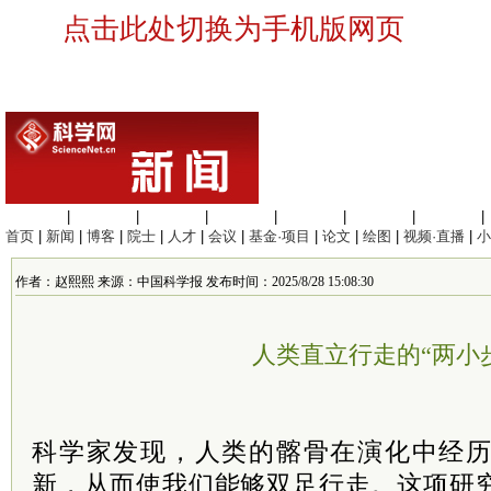
点击此处切换为手机版网页
生命科学
|
医学科学
|
化学科学
|
工程材料
|
信息科学
|
地球科学
|
数理科学
|
首页
|
新闻
|
博客
|
院士
|
人才
|
会议
|
基金·项目
|
论文
|
绘图
|
视频·直播
|
小
作者：赵熙熙 来源：中国科学报 发布时间：2025/8/28 15:08:30
人类直立行走的“两小
科学家发现，人类的髂骨在演化中经
新，从而使我们能够双足行走。这项研