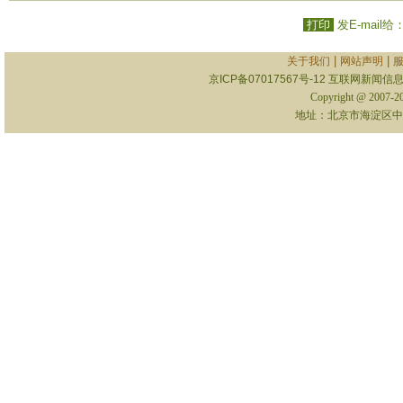
打印
发E-mail给
|
|
关于我们
网站声明
京ICP备07017567号-12
互联网新闻信息服
Copyright @ 2007-
地址：北京市海淀区中关村