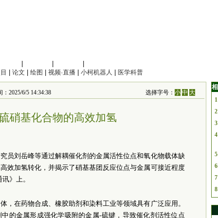
信息科学
|
地球科学
|
数理科学
|
管理综合
项目
|
论文
|
绘图
|
视频·直播
|
小柯机器人
|
医学科普
相
/6/5 14:34:38
选择字号：
小
中
大
1
2
硫硝基化合物的高效加氢
3
4
5
研究员刘岳峰等通过解耦催化剂的金属活性位点和氧化物载体缺
6
的高效加氢转化，并揭示了硝基基团反应位点与金属可接近程度
7
通讯》上。
8
间体，在药物合成、橡胶助剂和染料工业等领域具有广泛应用。
剂中的金属形成强化学吸附的金属-硫键，导致催化剂活性位点