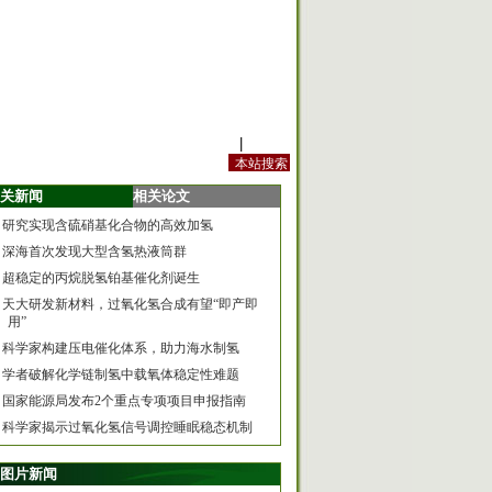
站内规定
|
手机版
关新闻
相关论文
研究实现含硫硝基化合物的高效加氢
深海首次发现大型含氢热液筒群
超稳定的丙烷脱氢铂基催化剂诞生
天大研发新材料，过氧化氢合成有望“即产即
用”
科学家构建压电催化体系，助力海水制氢
学者破解化学链制氢中载氧体稳定性难题
国家能源局发布2个重点专项项目申报指南
科学家揭示过氧化氢信号调控睡眠稳态机制
图片新闻