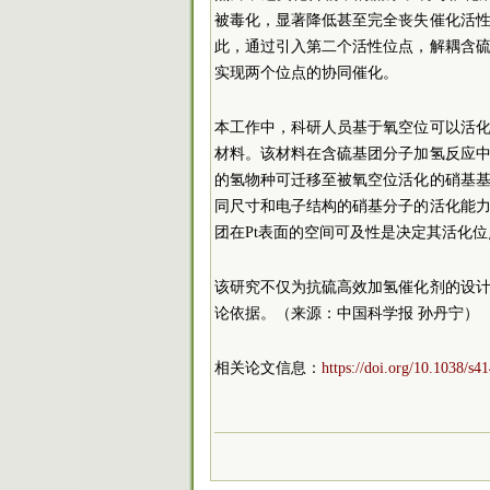
被毒化，显著降低甚至完全丧失催化活
此，通过引入第二个活性位点，解耦含
实现两个位点的协同催化。
本工作中，科研人员基于氧空位可以活
材料。该材料在含硫基团分子加氢反应
的氢物种可迁移至被氧空位活化的硝基
同尺寸和电子结构的硝基分子的活化能
团在Pt表面的空间可及性是决定其活化
该研究不仅为抗硫高效加氢催化剂的设
论依据。（来源：中国科学报 孙丹宁）
相关论文信息：
https://doi.org/10.1038/s