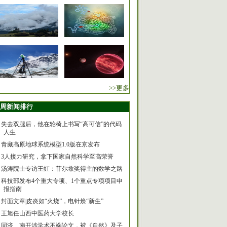
>>更多
周新闻排行
失去双腿后，他在轮椅上书写“高可信”的代码
人生
青藏高原地球系统模型1.0版在京发布
3人接力研究，拿下国家自然科学至高荣誉
汤涛院士专访王虹：菲尔兹奖得主的数学之路
科技部发布4个重大专项、1个重点专项项目申
报指南
封面文章|皮炎如“火烧”，电针焕“新生”
王旭任山西中医药大学校长
同济、南开涉学术不端论文，被《自然》及子