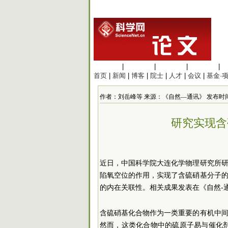
生命科学
|
医学科学
|
化学科学
|
工程材料
|
首页
|
新闻
|
博客
|
院士
|
人才
|
会议
|
基金·
作者：刘岳峰等 来源：《自然—通讯》 发布时间：2025
研究实现含
近日，中国科学院大连化学物理研究所
陷氧空位的作用，实现了含硫硝基分子
的内在关联性。相关成果发表在《自然-
含硫硝基化合物作为一类重要的有机中
然而，这类化合物中的硫原子易与催化