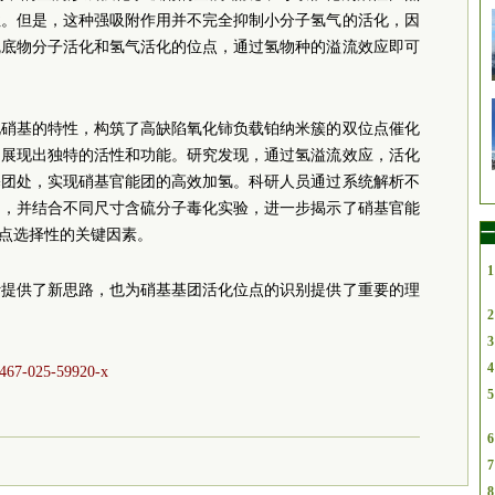
性。但是，这种强吸附作用并不完全抑制小分子氢气的活化，因
硫底物分子活化和氢气活化的位点，通过氢物种的溢流效应即可
化硝基的特性，构筑了高缺陷氧化铈负载铂纳米簇的双位点催化
中展现出独特的活性和功能。研究发现，通过氢溢流效应，活化
基团处，实现硝基官能团的高效加氢。科研人员通过系统解析不
力，并结合不同尺寸含硫分子毒化实验，进一步揭示了硝基官能
一
位点选择性的关键因素。
1
计提供了新思路，也为硝基基团活化位点的识别提供了重要的理
2
3
4
41467-025-59920-x
5
6
7
8