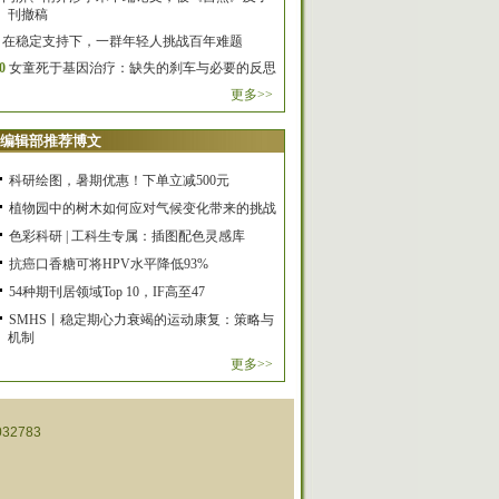
刊撤稿
在稳定支持下，一群年轻人挑战百年难题
0
女童死于基因治疗：缺失的刹车与必要的反思
更多>>
编辑部推荐博文
科研绘图，暑期优惠！下单立减500元
植物园中的树木如何应对气候变化带来的挑战
色彩科研 | 工科生专属：插图配色灵感库
抗癌口香糖可将HPV水平降低93%
54种期刊居领域Top 10，IF高至47
SMHS丨稳定期心力衰竭的运动康复：策略与
机制
更多>>
32783