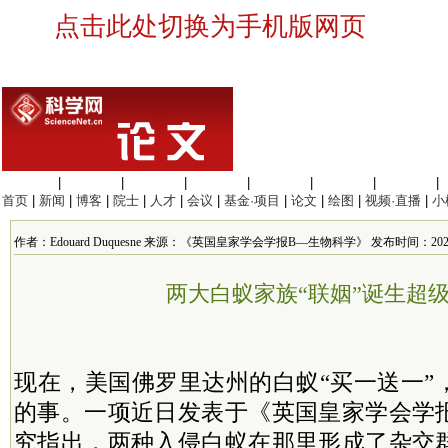
点击此处切换为手机版网页
生命科学
|
医学科学
|
化学科学
|
工程材料
|
信息科学
|
地球科学
|
数理科学
|
首页
|
新闻
|
博客
|
院士
|
人才
|
会议
|
基金·项目
|
论文
|
绘图
|
视频·直播
|
小
作者：Edouard Duquesne 来源：《英国皇家学会学报B—生物科学》 发布时间：2025/6/5
两大白蚁家族“联姻”诞生超
现在，美国佛罗里达州的白蚁“买一送一”
的事。一项近日发表于《英国皇家学会学报
究指出，两种入侵白蚁在那里形成了杂交