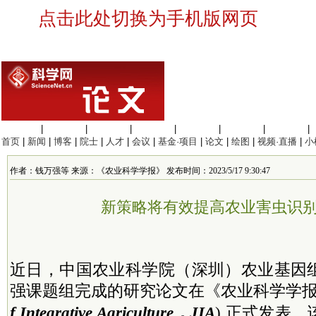
点击此处切换为手机版网页
生命科学
|
医学科学
|
化学科学
|
工程材料
|
信息科学
|
地球科学
|
数理科学
|
首页
|
新闻
|
博客
|
院士
|
人才
|
会议
|
基金·项目
|
论文
|
绘图
|
视频·直播
|
小
作者：钱万强等 来源：《农业科学学报》 发布时间：2023/5/17 9:30:47
新策略将有效提高农业害虫识
近日，中国农业科学院（深圳）农业基因
强课题组完成的研究论文在《农业科学学报》(
f Integrative Agriculture，JIA
) 正式发表