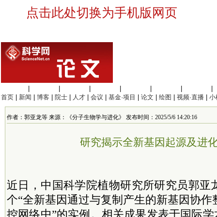
点击此处切换为手机版网页
生命科学
|
医学科学
|
化学科学
|
工程材料
|
信息科学
|
地球科学
|
数理科学
|
首页
|
新闻
|
博客
|
院士
|
人才
|
会议
|
基金·项目
|
论文
|
绘图
|
视频·直播
|
小
作者：郭亚龙等 来源：《分子生物学与进化》 发布时间：2025/5/6 14:20:16
研究揭示全新基因起源及进
近日，中国科学院植物研究所研究员郭亚
个“全新基因通过与复制产生的新基因协作
控网络中”的实例。相关成果发表于国际学