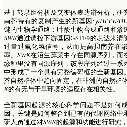
基于转录组分析及突变体表达谱分析，研
南芥特有的复制产生的新基因
cytHPPK/D
键的生物学通路：叶酸生物合成通路和渗
SWK
通过调控下游基因GSTF9的表达来
过量过氧化氢信号，从而提高拟南芥在
率。
SWK
在沼生蔊菜中存在同源序列，而
缘种里没有同源序列，该段序列经过一系
中形成了一个具有完整编码框的全新基因
芥自然群体中趋向固定，在非洲的自然群
K
的有无与干旱环境的适应存在相关性。
全新基因起源的核心科学问题不是如何
因，关键是如何整合到已有的代谢网络中
研人员通过对
SWK
的起源和功能进行研究，