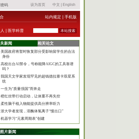
合
站内规定
|
手机版
器人
|
医学科普
关新闻
相关论文
美国政府将暂时恢复部分受影响留学生的合法
身份
高校出台AI禁令，号称能降AIGC的工具靠谱
吗？
我国天文学家发现罕见的超钱德拉塞卡双星系
统
一生为“质量强国”而奔走
橙红丝带行动启动，让体重不再失控
柔性脑干植入物能提供高分辨率听力
浙大学者发现，溶酶体氢离子“慢出口”
机器学习“元素周期表”创建
图片新闻