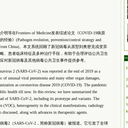
rontiers of Medicine发表综述论文《COVID-19病原
n evolution, prevention/control strategy and
 experiences from China)。本文系统回顾了新冠病毒从原型到奥密克戎变异
略、患者临床特征及多种治疗手段，有助于合理评估公共卫生
一
应对新冠病毒及其他病毒公共卫生事件提供参考。
1
onavirus 2 (SARS-CoV-2) was reported at the end of 2019 as a
ic of unusual viral pneumonia and many other organ damages,
2
anization as coronavirus disease 2019 (COVID-19). The pandemic
3
public health till now. In this review, we have summarized the
4
ead of SARS-CoV-2, including its prototype and variants. The
5
ern (VOC), heterogeneity in the clinical manifestations, radiology
6
 discussed, along with advances in therapeutic agents.
7
病毒2（SARS-CoV-2，简称新冠病毒）被报道。它引发了全球