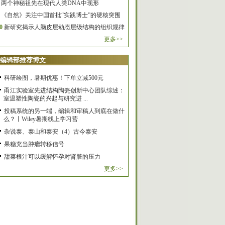
两个神秘祖先在现代人类DNA中现形
《自然》关注中国首批“实践博士”的硬核突围
0
新研究揭示人脑皮层动态层级结构的组织规律
更多>>
编辑部推荐博文
科研绘图，暑期优惠！下单立减500元
甬江实验室先进结构陶瓷创新中心团队综述：
室温塑性陶瓷的兴起与研究进 ...
投稿系统的另一端，编辑和审稿人到底在做什
么？丨Wiley暑期线上学习营
杂说泰、泰山和泰安（4）古今泰安
果糖充当肿瘤转移信号
甜菜根汁可以缓解怀孕对肾脏的压力
更多>>