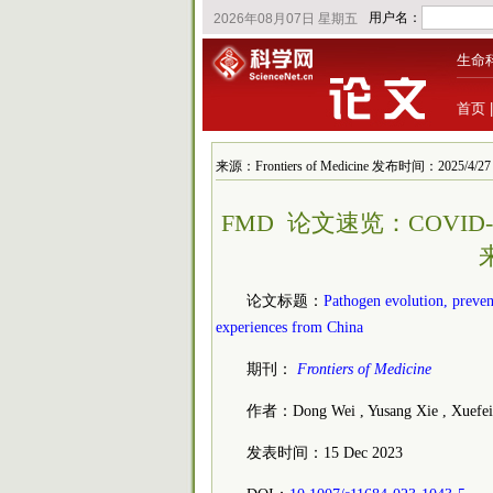
生命
首页
来源：Frontiers of Medicine 发布时间：2025/4/27 1
FMD 论文速览：COVI
论文标题：
Pathogen evolution, preven
experiences from China
期刊：
Frontiers of Medicine
作者：Dong Wei , Yusang Xie , Xuefei L
发表时间：15 Dec 2023