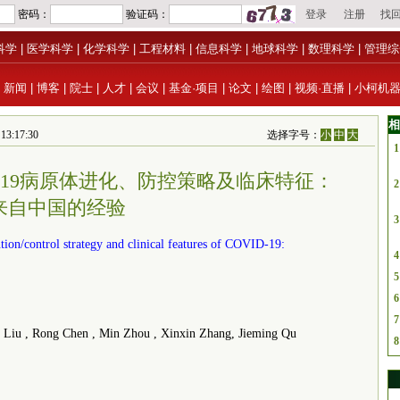
科学
|
医学科学
|
化学科学
|
工程材料
|
信息科学
|
地球科学
|
数理科学
|
管理综
|
新闻
|
博客
|
院士
|
人才
|
会议
|
基金·项目
|
论文
|
绘图
|
视频·直播
|
小柯机
相
3:17:30
选择字号：
小
中
大
1
D-19病原体进化、防控策略及临床特征：
2
来自中国的经验
3
tion/control strategy and clinical features of COVID-19:
4
5
6
7
iu , Rong Chen , Min Zhou , Xinxin Zhang, Jieming Qu
8