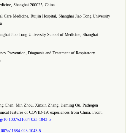
edicine, Shanghai 200025, China
l Care Medicine, Ruijin Hospital, Shanghai Jiao Tong University
a
Shanghai Jiao Tong University School of Medicine, Shanghai
cy Prevention, Diagnosis and Treatment of Respiratory
a
ong Chen, Min Zhou, Xinxin Zhang, Jieming Qu. Pathogen
clinical features of COVID-19: experiences from China. Front.
org/10.1007/s11684-023-1043-5
.1007/s11684-023-1043-5