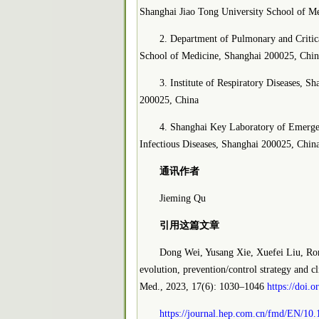
Shanghai Jiao Tong University School of M
2. Department of Pulmonary and Critica
School of Medicine, Shanghai 200025, Chin
3. Institute of Respiratory Diseases, 
200025, China
4. Shanghai Key Laboratory of Emergen
Infectious Diseases, Shanghai 200025, Chin
通讯作者
Jieming Qu
引用这篇文章
Dong Wei, Yusang Xie, Xuefei Liu, R
evolution, prevention/control strategy and 
Med., 2023, 17(6): 1030–1046
https://doi.
https://journal.hep.com.cn/fmd/EN/10