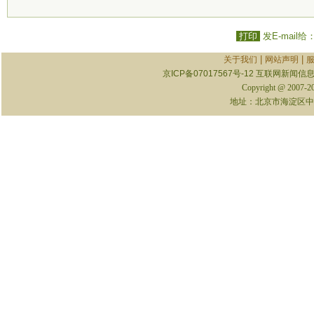
打印
发E-mail给
|
|
关于我们
网站声明
京ICP备07017567号-12
互联网新闻信息服
Copyright @ 2007-
地址：北京市海淀区中关村