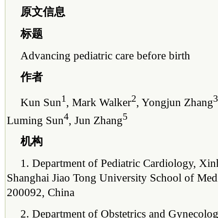
原文信息
标题
Advancing pediatric care before birth
作者
1
2
3
Kun Sun
, Mark Walker
, Yongjun Zhang
4
5
Luming Sun
, Jun Zhang
机构
1. Department of Pediatric Cardiology, Xin
Shanghai Jiao Tong University School of Med
200092, China
2. Department of Obstetrics and Gynecolog