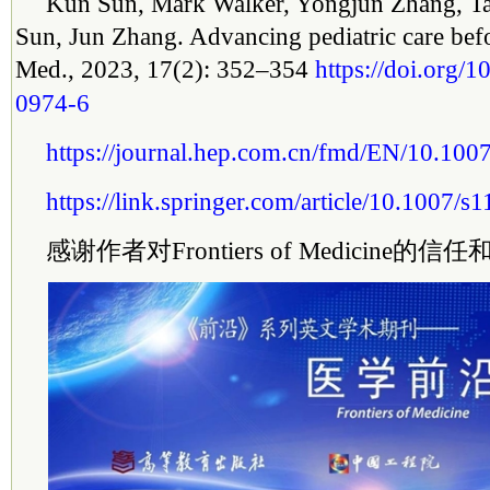
Kun Sun, Mark Walker, Yongjun Zhang, T
Sun, Jun Zhang. Advancing pediatric care befo
Med., 2023, 17(2): 352–354
https://doi.org/
0974-6
https://journal.hep.com.cn/fmd/EN/10.10
https://link.springer.com/article/10.1007/
感谢作者对Frontiers of Medicine的信