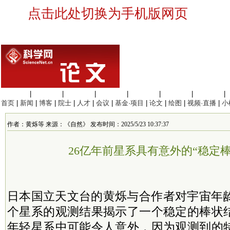
点击此处切换为手机版网页
生命科学
|
医学科学
|
化学科学
|
工程材料
|
信息科学
|
地球科学
|
数理科学
|
首页
|
新闻
|
博客
|
院士
|
人才
|
会议
|
基金·项目
|
论文
|
绘图
|
视频·直播
|
小
作者：黄烁等 来源：《自然》 发布时间：2025/5/23 10:37:37
26亿年前星系具有意外的“稳定棒
日本国立天文台的黄烁与合作者对宇宙年龄
个星系的观测结果揭示了一个稳定的棒状
年轻星系中可能令人意外，因为观测到的