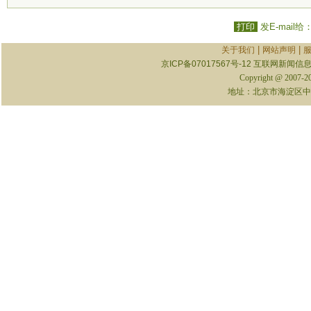
打印
发E-mail给
|
|
关于我们
网站声明
京ICP备07017567号-12
互联网新闻信息服
Copyright @ 2007-
地址：北京市海淀区中关村