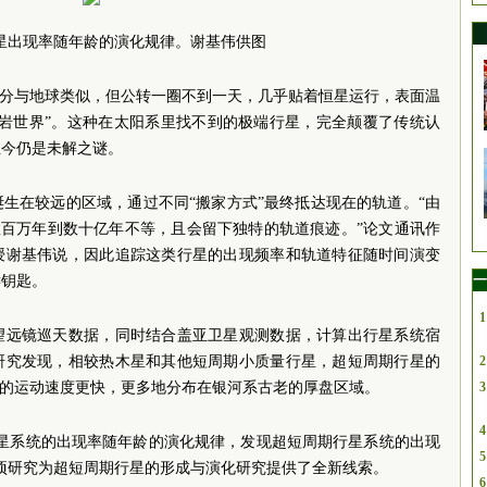
星出现率随年龄的演化规律。谢基伟供图
成分与地球类似，但公转一圈不到一天，几乎贴着恒星运行，表面温
“熔岩世界”。这种在太阳系里找不到的极端行星，完全颠覆了传统认
至今仍是未解之谜。
生在较远的区域，通过不同“搬家方式”最终抵达现在的轨道。“由
数百万年到数十亿年不等，且会留下独特的轨道痕迹。”论文通讯作
授谢基伟说，因此追踪这类行星的出现频率和轨道特征随时间演变
一
键钥匙。
1
望远镜巡天数据，同时结合盖亚卫星观测数据，计算出行星系统宿
研究发现，相较热木星和其他短周期小质量行星，超短周期行星的
2
们的运动速度更快，更多地分布在银河系古老的厚盘区域。
3
4
行星系统的出现率随年龄的演化规律，发现超短周期行星系统的出现
5
项研究为超短周期行星的形成与演化研究提供了全新线索。
6