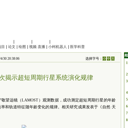
信息科学
|
地球科学
|
数理科学
|
管理综合
项目
|
论文
|
绘图
|
视频·直播
|
小柯机器人
|
医学科普
相
 20:38:06
选择字号：
小
中
大
1
2
次揭示超短周期行星系统演化规律
3
4
5
守敬望远镜（LAMOST）观测数据，成功测定超短周期行星的年龄
6
频率和轨道特征随年龄变化的规律。相关研究成果发表于《自然·天
7
8