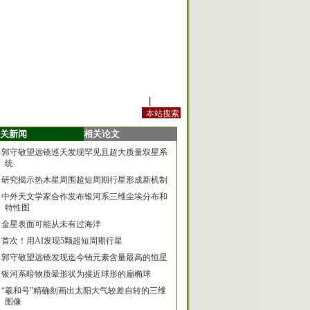
站内规定
|
手机版
关新闻
相关论文
郭守敬望远镜巡天发现罕见且超大质量双星系
统
研究揭示热木星周围超短周期行星形成新机制
中外天文学家合作发布银河系三维尘埃分布和
特性图
金星表面可能从未有过海洋
首次！用AI发现5颗超短周期行星
郭守敬望远镜发现迄今铕元素含量最高的恒星
银河系暗物质晕形状为接近球形的扁椭球
“羲和号”精确刻画出太阳大气较差自转的三维
图像