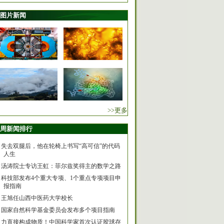
图片新闻
>>更多
周新闻排行
失去双腿后，他在轮椅上书写“高可信”的代码
人生
汤涛院士专访王虹：菲尔兹奖得主的数学之路
科技部发布4个重大专项、1个重点专项项目申
报指南
王旭任山西中医药大学校长
国家自然科学基金委员会发布多个项目指南
力直接构成物质！中国科学家首次认证胶球存