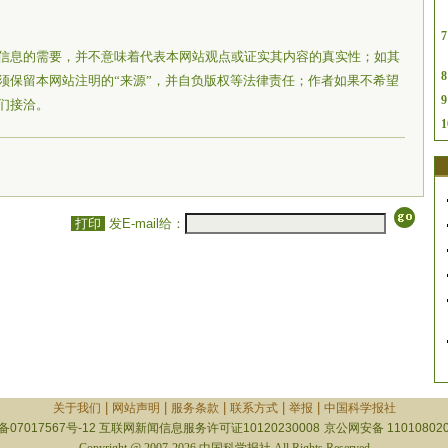
7
信息的需要，并不意味着代表本网站观点或证实其内容的真实性；如其
8
须保留本网站注明的“来源”，并自负版权等法律责任；作者如果不希望
9
们接洽。
1
打印
发E-mail给：
|
|
|
|
|
关于我们
网站声明
服务条款
联系方式
举报
中国科学报社
备07017567号-12
互联网新闻信息服务许可证10120230008
京公网安备 110108020