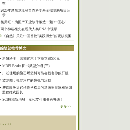
在
2026年度黑龙江省自然科学基金拟资助项目公
示
杨周旺：为国产工业软件锻造一颗“中国心”
两个神秘祖先在现代人类DNA中现形
0
《自然》关注中国首批“实践博士”的硬核突围
编辑部推荐博文
科研绘图，暑期优惠！下单立减500元
MDPI Books 图书类型介绍 (三)
广泛使用的聚乙烯塑料可能会损害你的肝脏
波尔图：杜罗河畔的惊魂与治愈
塑造欧洲近代植物学格局的马德里皇家植物园
里程碑式园长
SCI投稿新消息：APC支付服务再升级！
更多>>
32783