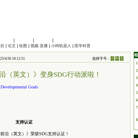
信息科学
|
地球科学
|
数理科学
|
管理综合
项目
|
论文
|
绘图
|
视频·直播
|
小柯机器人
|
医学科普
相
/4/30 10:12:51
选择字号：
小
中
大
1
2
沿（英文）》变身SDG行动派啦！
3
4
e Developmental Goals
5
6
7
8
支持认证
前沿（英文）》荣获SDG支持认证！