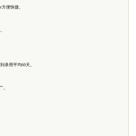
ager方便快捷。
。
量。
稿到录用平均60天。
推广。