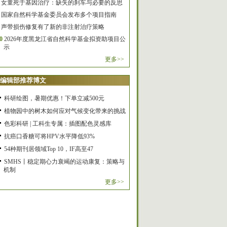
女童死于基因治疗：缺失的刹车与必要的反思
国家自然科学基金委员会发布多个项目指南
声带损伤修复有了新的非注射治疗策略
0
2026年度黑龙江省自然科学基金拟资助项目公
示
更多>>
编辑部推荐博文
科研绘图，暑期优惠！下单立减500元
植物园中的树木如何应对气候变化带来的挑战
色彩科研 | 工科生专属：插图配色灵感库
抗癌口香糖可将HPV水平降低93%
54种期刊居领域Top 10，IF高至47
SMHS丨稳定期心力衰竭的运动康复：策略与
机制
更多>>