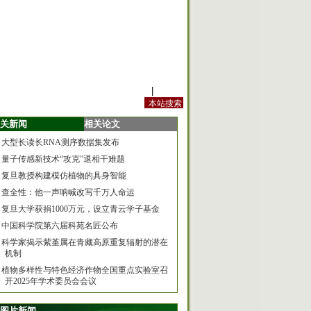
站内规定
|
手机版
关新闻
相关论文
大型长读长RNA测序数据集发布
量子传感新技术“攻克”退相干难题
复旦教授构建模仿植物的具身智能
查全性：他一声呐喊改写千万人命运
复旦大学获捐1000万元，设立青云学子基金
中国科学院第六届科苑名匠公布
科学家揭示紫堇属在青藏高原重复辐射的潜在
机制
植物多样性与特色经济作物全国重点实验室召
开2025年学术委员会会议
图片新闻