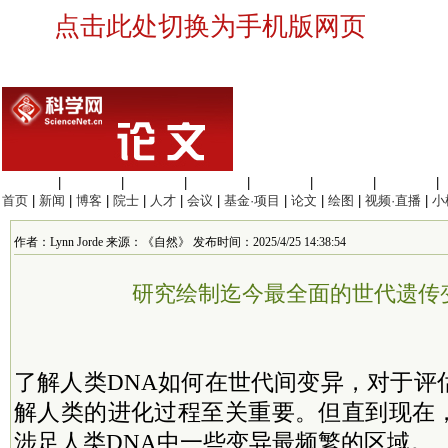
点击此处切换为手机版网页
生命科学
|
医学科学
|
化学科学
|
工程材料
|
信息科学
|
地球科学
|
数理科学
|
首页
|
新闻
|
博客
|
院士
|
人才
|
会议
|
基金·项目
|
论文
|
绘图
|
视频·直播
|
小
作者：Lynn Jorde 来源：《自然》 发布时间：2025/4/25 14:38:54
研究绘制迄今最全面的世代遗传
了解人类DNA如何在世代间变异，对于评
解人类的进化过程至关重要。但直到现在
涉足人类DNA中一些变异最频繁的区域。