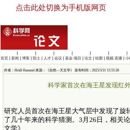
点击此处切换为手机版网页
生命科学
|
医学科学
|
化学科学
|
工程材料
|
信息科学
|
地球科学
|
数理科学
|
首页
|
新闻
|
博客
|
院士
|
人才
|
会议
|
基金·项目
|
论文
|
绘图
|
视频·直播
|
小
作者：Heidi Hammel 来源：《自然—天文学》 发布时间：2025/3/31 15:55:28
科学家首次在海王星发现红
研究人员首次在海王星大气层中发现了旋
了几十年来的科学猜测。3月26日，相关
文学》。