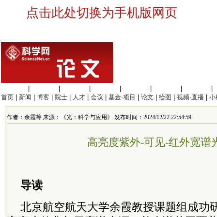
点击此处切换为手机版网页
生命科学
|
医学科学
|
化学科学
|
工程材料
|
信息科学
|
地球科学
|
数理科学
|
首页
|
新闻
|
博客
|
院士
|
人才
|
会议
|
基金·项目
|
论文
|
绘图
|
视频·直播
|
小
作者：余霞等 来源：《光：科学与应用》 发布时间：2024/12/22 22:54:59
高亮度紫外-可见-红外宽谱
导读
北京航空航天大学余霞教授课题组成功