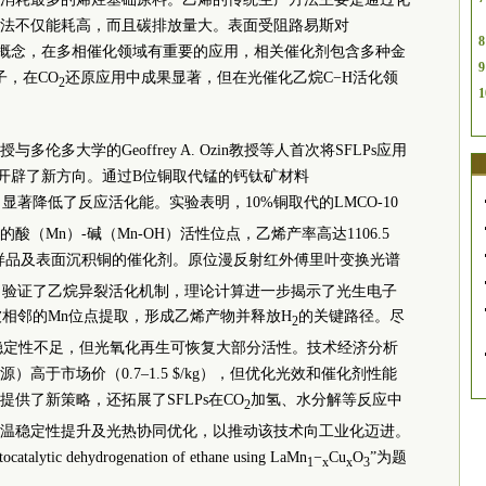
法不仅能耗高，而且碳排放量大。表面受阻路易斯对
8
Ps）概念，在多相催化领域有重要的应用，相关催化剂包含多种金
9
子，在CO
还原应用中成果显著，但在光催化乙烷C−H活化领
2
1
多大学的Geoffrey A. Ozin教授等人首次将SFLPs应用
化开辟了新方向。通过B位铜取代锰的钙钛矿材料
s，显著降低了反应活化能。实验表明，10%铜取代的LMCO-10
（Mn）-碱（Mn-OH）活性位点，乙烯产率高达1106.5
超未取代样品及表面沉积铜的催化剂。原位漫反射红外傅里叶变换光谱
R）验证了乙烷异裂活化机制，理论计算进一步揭示了光生电子
被相邻的Mn位点提取，形成乙烯产物并释放H
的关键路径。尽
2
其稳定性不足，但光氧化再生可恢复大部分活性。技术经济分析
高于市场价（0.7–1.5 $/kg），但优化光效和催化剂性能
供了新策略，还拓展了SFLPs在CO
加氢、水分解等反应中
2
温稳定性提升及光热协同优化，以推动该技术向工业化迈进。
talytic dehydrogenation of ethane using LaMn
−
Cu
O
”为题
1
x
x
3