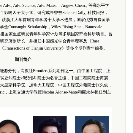
ence Adv., Adv. Science, Adv. Mater.，Angew. Chem., 等高水平学
因子大于10。研究成果曾被Science Daily, 科技日报，
次亮点报道，获浙江大学首届青年学者十大学术进展，国家优秀自费留学
 Scholarship，Wiley Rising Star，Nanoscale
国家青年人才，承担国家重点研发青年科学家计划等多项国家部委科研项目。曾
研究所副所长，并担任中国感光学会青年理事及《Rare
》、《Transactions of Tianjin University》等多个期刊青年编委。
期刊简介
工程院院刊能源分刊，高教社Frontiers系列期刊之一。由中国工程院、上
翁史烈
院士
和倪维斗
院士
为名誉主编，中国工程院
院士
黄震、
大皇家
科学院
、加拿大工程院、中国工程院外籍
院士
张久俊，
c，上海交通大学教授Nicolas Alonso-Vante和巨永林担任副主