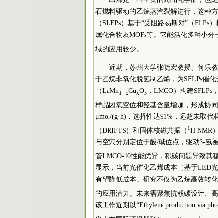
石燃料驱动的乙烷蒸汽裂解进行，这种方
（SLFPs）基于“受阻路易斯对”（FL
属化合物及MOFs等。它能活化多种小分
域的应用较少。
近期，苏州大学张晓宏教授、何乐教授与多伦
于乙烷非氧化脱氢制乙烯，为SFLPs催
（LaMn
−
Cu
O
，LMCO）构建SFLP
1
x
x
3
样品因氧空位和羟基含量增加，形成协同的酸
μmol/(g·h)，选择性达91%，远
1
（DRIFTS）和固体核磁共振（
H NM
与空穴分别定位于酸/碱位点，驱动β-氢
管LMCO-10性能优异，积碳问题导致
显示，当前光催化乙烯成本（基于LED光源）
有望降低成本。研究不仅为乙烷高效转化提
的应用潜力。未来需聚焦抗积碳设计、高
该工作近期以“Ethylene production via photoca