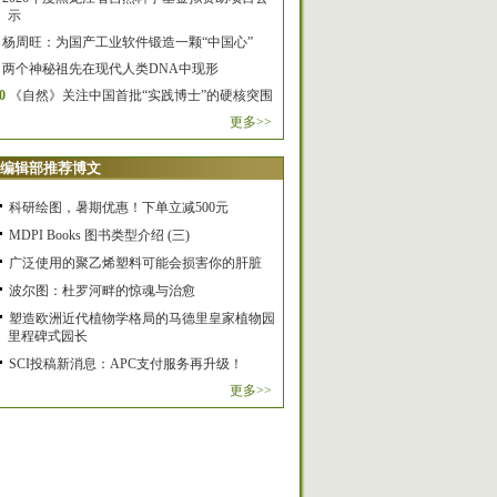
示
杨周旺：为国产工业软件锻造一颗“中国心”
两个神秘祖先在现代人类DNA中现形
0
《自然》关注中国首批“实践博士”的硬核突围
更多>>
编辑部推荐博文
科研绘图，暑期优惠！下单立减500元
MDPI Books 图书类型介绍 (三)
广泛使用的聚乙烯塑料可能会损害你的肝脏
波尔图：杜罗河畔的惊魂与治愈
塑造欧洲近代植物学格局的马德里皇家植物园
里程碑式园长
SCI投稿新消息：APC支付服务再升级！
更多>>