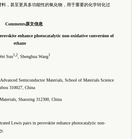
矿材料，甚至更具多功能性的氧化物，用于重要的化学转化过
Comments原文信息
perovskite enhance photocatalytic non-oxidative conversion of
ethane
1,2
1
Wei Sun
, Shenghua Wang
d Advanced Semiconductor Materials, School of Materials Science
gzhou 310027, China
 Materials, Shaoxing 312300, China
ated Lewis pairs in perovskite enhance photocatalytic non-
gy,