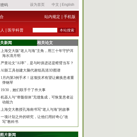
合
站内规定
|
手机版
器人
|
医学科普
关新闻
相关论文
上海交大版“老人与海”主角，用三十年守护洱
海水清月明
严查论文“AI率”，是与时俱进还是螳臂当车？
AI新工具创建大脑代谢组高清3D图谱
1月内第3例手术！这项技术有望让瘫痪患者重
弹钢琴
19/30，她们联手干了件大事
机器人与“脊髓假体”无缝集成，可恢复患者运
动能力
上海交大教授孔海南书写“老人与海”的故事
一项计划之外的研究，让他们用好奇心“改
写”教科书
图片新闻