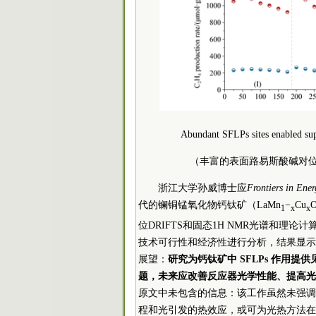
Abundant SFLPs sites enabled sup
（丰富的表面路易斯酸碱对位
浙江大学孙威博士应
Frontiers in Ener
代的镧铜锰氧化物钙钛矿（LaMn
−
Cu
1
x
x
位DRIFTS和固态1H NMR光谱和理
技术可行性和经济性进行分析，结果显示
展望：
研究为钙钛矿中 SFLPs 作用
题，未来应改善反应器光学性能、提高光
原文中未包含的信息：该工作虽然未强调
程和光引发的热效应，或可为光热方法在