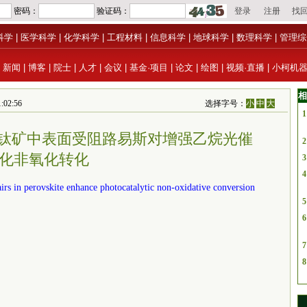
科学
|
医学科学
|
化学科学
|
工程材料
|
信息科学
|
地球科学
|
数理科学
|
管理综
|
新闻
|
博客
|
院士
|
人才
|
会议
|
基金·项目
|
论文
|
绘图
|
视频·直播
|
小柯机
相
:02:56
选择字号：
小
中
大
1
：钙钛矿中表面受阻路易斯对增强乙烷光催
2
化非氧化转化
3
4
airs in perovskite enhance photocatalytic non-oxidative conversion
5
6
7
8