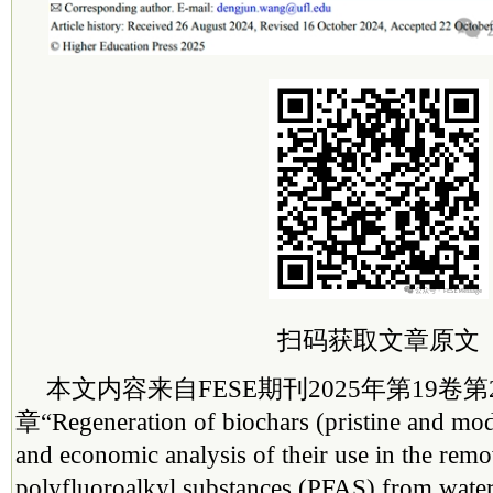
扫码
获取文章原文
本文内容来自FESE期刊2025年第19卷
章“Regeneration of biochars (pristine and mod
and economic analysis of their use in the remo
polyfluoroalkyl substances (PFAS) from wa