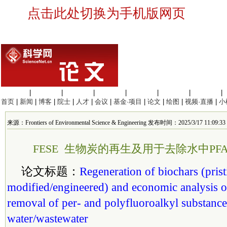
点击此处切换为手机版网页
生命科学
|
医学科学
|
化学科学
|
工程材料
|
信息科学
|
地球科学
|
数理科学
|
首页
|
新闻
|
博客
|
院士
|
人才
|
会议
|
基金·项目
|
论文
|
绘图
|
视频·直播
|
小
来源：Frontiers of Environmental Science & Engineering 发布时间：2025/3/17 11:09:33
FESE 生物炭的再生及用于去除水中PF
论文标题：
Regeneration of biochars (pris
modified/engineered) and economic analysis of
removal of per- and polyfluoroalkyl substanc
water/wastewater