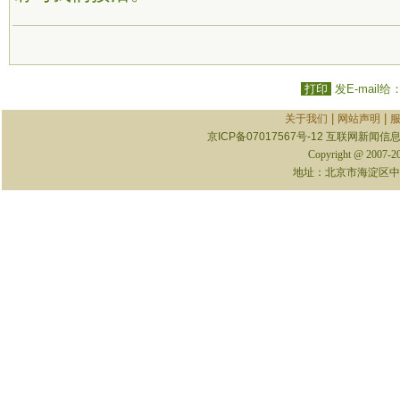
打印
发E-mail给
|
|
关于我们
网站声明
京ICP备07017567号-12
互联网新闻信息服
Copyright @ 2007-
地址：北京市海淀区中关村