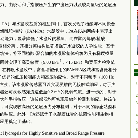
力、由说话和手指按压产生的中度压力以及较高量级的足底压
acid，PA）与水凝胶基质的相互作用，首次发现了植酸与不同聚合
酰胺/植酸（PAM/PA）水凝胶中，PA在PAM网络中表现出
活动能力，显著降低了水凝胶的模量。而在聚丙烯酸/植酸
AA的微相分离，其相分离结构显著增强了水凝胶的力学性能。基于
筑法，将不同植酸-聚合物的水凝胶整体构筑为具有梯度模量
-1
实现了高灵敏度（9.00 kPa
，<15 kPa）和宽压力检测范
得注意的是，在梯度水凝胶中，富含增塑作用的PAM/PA区域和富含微相分
一
了优异的低压检测能力和高压响应性。对于不同频率（100 Hz
1
100 dB）的声波，该水凝胶传感器可以实现灵敏的无接触式响应，对于声
还可灵敏感知流速低至0.2 m/s的微弱气流。进一步的，对于
2
大的手指按压，该传感器均可实现灵敏的检测和响应。将该传
3
，可实现较高压的足底压力分布检测，对于不同的静态站姿和
的响应。此外，PA还赋予了水凝胶优异的抗菌性能和生物相
4
应用奠定了基础。
5
6
ydrogels for Highly Sensitive and Broad Range Pressure