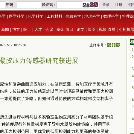
科学
|
医学科学
|
化学科学
|
工程材料
|
信息科学
|
地球科学
|
数理科学
|
管理综
|
新闻
|
博客
|
院士
|
人才
|
会议
|
基金·项目
|
论文
|
绘图
|
视频·直播
|
小柯机
相
12 10:25:36
选择字号：
小
中
大
1
2
凝胶压力传感器研究获进展
3
4
应性和复杂曲面适应能力，在健康监测、智能医疗等领域具有
5
结构，传统的压力传感器难以同时实现高灵敏度和宽压力检测
一难题提供了策略，但如何通过简便的方式构建梯度结构离子
6
7
所先进诊疗材料与技术实验室生物医用高分子材料团队基于植
8
一种简便易行的模量梯度离子导电水凝胶构建策略，并用于构
的压力检测范围、更优异的低压检测能力和更高的整体灵敏