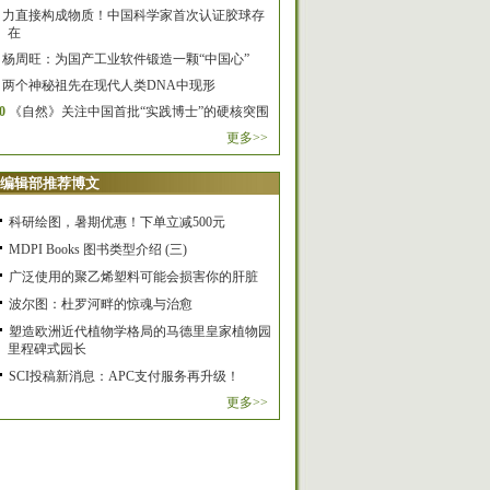
力直接构成物质！中国科学家首次认证胶球存
在
杨周旺：为国产工业软件锻造一颗“中国心”
两个神秘祖先在现代人类DNA中现形
0
《自然》关注中国首批“实践博士”的硬核突围
更多>>
编辑部推荐博文
科研绘图，暑期优惠！下单立减500元
MDPI Books 图书类型介绍 (三)
广泛使用的聚乙烯塑料可能会损害你的肝脏
波尔图：杜罗河畔的惊魂与治愈
塑造欧洲近代植物学格局的马德里皇家植物园
里程碑式园长
SCI投稿新消息：APC支付服务再升级！
更多>>