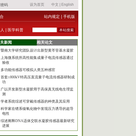
合
站内规定
|
手机版
器人
|
医学科普
关新闻
相关论文
暨南大学研究团队设计出新型黄芩苷基水凝胶
上海微系统所高性能集成量子电流传感器通过
验收
多功能传感器可模拟人类五种感官
首套±800kV特高压直流量子电流传感器研制成
功
广以开发新型水凝胶用于高保真无线电生理监
测
学者系统综述可穿戴传感器的种类及其应用
科学家在镨系镍氧化物中发现压力诱导的超导
电性
综述阐释DNA适体交联水凝胶传感器最新研究
进展