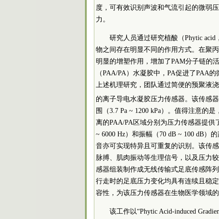
度，可有效识别声波和气流引起的微弱压
力。
研究人员通过研究植酸（Phytic 
物之间存在明显不同的作用方式。在聚丙烯
明显的增塑作用，增加了PAM分子链的
（PAA/PA）水凝胶中，PA促进了P
上述机理研究，团队通过简便的预聚液浇
的离子导电水凝胶压力传感器。该传感器同时
围（3.7 Pa ~ 1200 kPa）。值
离的PAA/PA区域分别为压力传感器提供
~ 6000 Hz）和振幅（70 dB ~ 
音亦可实现特异且可重复的识别。该传感器
脉搏、肌肉振动等生理信号，以及压力较
感器组装制作成无线传输式足底传感阵列
行走时的足底压力变化均具有连续且稳定
容性，为该压力传感器在生物医学领域的
该工作以“Phytic Acid-induced Gradient H