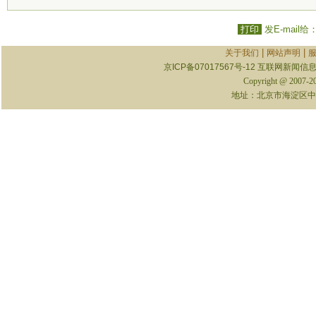
打印
发E-mail给
|
|
关于我们
网站声明
京ICP备07017567号-12
互联网新闻信息服
Copyright @ 2007-
地址：北京市海淀区中关村